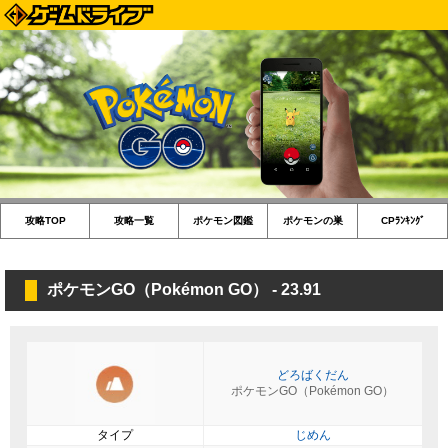
攻略TOP
攻略一覧
ポケモン図鑑
ポケモンの巣
CPﾗﾝｷﾝｸﾞ
ポケモンGO（Pokémon GO） - 23.91
どろばくだん
ポケモンGO（Pokémon GO）
タイプ
じめん