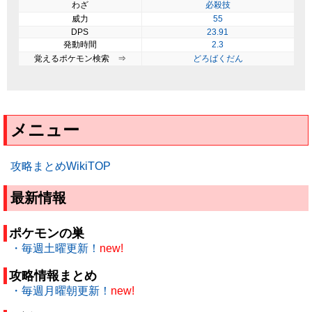
わざ
必殺技
威力
55
DPS
23.91
発動時間
2.3
覚えるポケモン検索 ⇒
どろばくだん
メニュー
攻略まとめWikiTOP
最新情報
ポケモンの巣
・毎週土曜更新！
new!
攻略情報まとめ
・毎週月曜朝更新！
new!