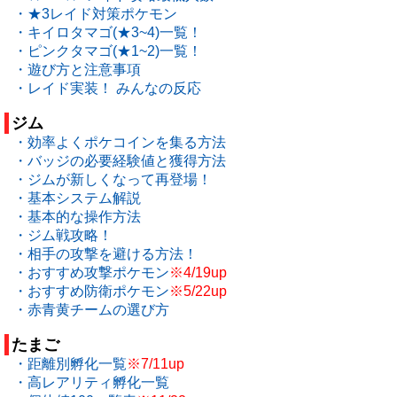
・★3レイド対策ポケモン
・キイロタマゴ(★3~4)一覧！
・ピンクタマゴ(★1~2)一覧！
・遊び方と注意事項
・レイド実装！ みんなの反応
ジム
・効率よくポケコインを集る方法
・バッジの必要経験値と獲得方法
・ジムが新しくなって再登場！
・基本システム解説
・基本的な操作方法
・ジム戦攻略！
・相手の攻撃を避ける方法！
・おすすめ攻撃ポケモン
※4/19up
・おすすめ防衛ポケモン
※5/22up
・赤青黄チームの選び方
たまご
・距離別孵化一覧
※7/11up
・高レアリティ孵化一覧