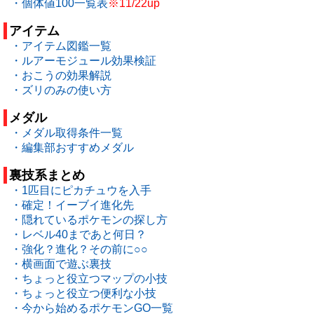
・個体値100一覧表
※11/22up
アイテム
・アイテム図鑑一覧
・ルアーモジュール効果検証
・おこうの効果解説
・ズリのみの使い方
メダル
・メダル取得条件一覧
・編集部おすすめメダル
裏技系まとめ
・1匹目にピカチュウを入手
・確定！イーブイ進化先
・隠れているポケモンの探し方
・レベル40まであと何日？
・強化？進化？その前に○○
・横画面で遊ぶ裏技
・ちょっと役立つマップの小技
・ちょっと役立つ便利な小技
・今から始めるポケモンGO一覧