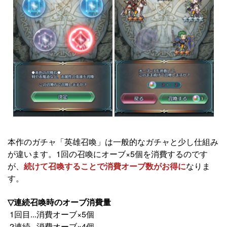
本作のガチャ「英雄召喚」は一般的なガチャと少し仕組み
が違います。1回の召喚にオーブ×5個を消費するのです
が、
続けて召喚することで消費オーブ数がお得に
なりま
す。
▽連続召喚時のオーブ消費量
1回目...消費オーブ×5個
2連続...消費オーブ×4個