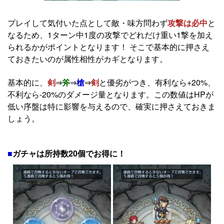
プレイして気付いた点として敵・味方問わず
攻撃は必中
と
なるため、1ターン中1度の攻撃でどれだけ重い1撃を加え
られるかがポイントとなります！ そこで基本的に押さえ
ておきたいのが属性相性がカギとなります。
基本的に、
剣
⇒
斧
⇒
槍
⇒
剣
と優劣がつき、有利なら+20%、
不利なら-20%のダメージ量となります。この数値はHPが
低い序盤は特に影響を与えるので、確実に押さえておきま
しょう。
■
ガチャは所持数20個でお得に！