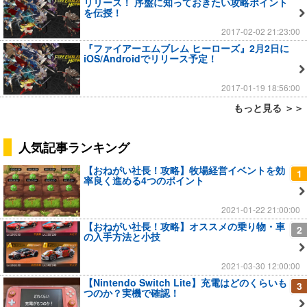
リリース！ 序盤に知っておきたい攻略ポイント
を伝授！
2017-02-02 21:23:00
『ファイアーエムブレム ヒーローズ』2月2日に
iOS/Androidでリリース予定！
2017-01-19 18:56:00
もっと見る ＞＞
人気記事ランキング
【おねがい社長！攻略】牧場経営イベントを効
1
率良く進める4つのポイント
2021-01-22 21:00:00
【おねがい社長！攻略】オススメの乗り物・車
2
の入手方法と小技
2021-03-30 12:00:00
【Nintendo Switch Lite】充電はどのくらいも
3
つのか？実機で確認！