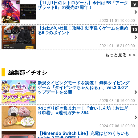
【11月1日のレトロゲーム】今日はPS『アーク
9
ザラッドII』の発売27周年！
2023-11-01 10:00:00
【おねがい社長！攻略】効率良くゲームを進め
10
る5つのポイント
2021-01-18 21:00:00
もっと見る ＞＞
編集部イチオシ
新規タイピングモードを実装！ 無料タイピング
ゲーム『タイピングちゃんねる』、ver.2.0.0ア
ップデートを公開
2025-08-19 16:00:00
おにぎり好き集まれー！『食いしん坊！おにぎ
り巾着』 #週刊ガチャ 384
2024-07-06 12:00:00
【Nintendo Switch Lite】充電はどのくらいも
つのか？実機で確認！