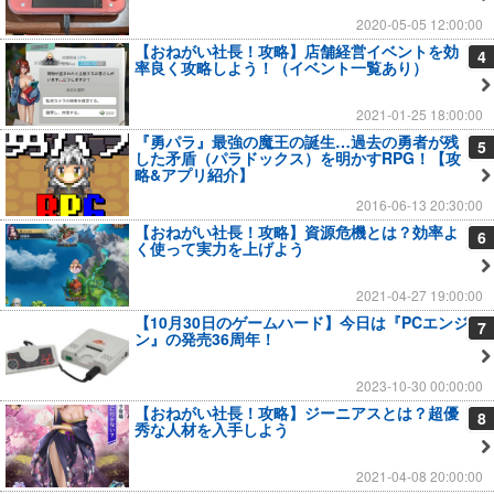
2020-05-05 12:00:00
【おねがい社長！攻略】店舗経営イベントを効
4
率良く攻略しよう！（イベント一覧あり）
2021-01-25 18:00:00
『勇パラ』最強の魔王の誕生…過去の勇者が残
5
した矛盾（パラドックス）を明かすRPG！【攻
略&アプリ紹介】
2016-06-13 20:30:00
【おねがい社長！攻略】資源危機とは？効率よ
6
く使って実力を上げよう
2021-04-27 19:00:00
【10月30日のゲームハード】今日は『PCエンジ
7
ン』の発売36周年！
2023-10-30 00:00:00
【おねがい社長！攻略】ジーニアスとは？超優
8
秀な人材を入手しよう
2021-04-08 20:00:00