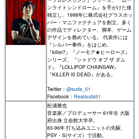
ンライトシンドローム』を手がけた後
独立し、1998年に株式会社グラスホッ
パー・マニファクチュアを創立。多く
の作品でディレクター、脚本、ゲーム
デザインを務めている。 代表作には
『シルバー事件』をはじめ、
『killer7』『ノーモア★ヒーローズ』
シリーズ、『シャドウ オブ ザ ダム
ド』『LOLLIPOP CHAINSAW』
『KILLER IS DEAD』がある。
Twitter：
@suda_51
Facebook：
Realsuda51
松浦雅也
音楽家／プロデューサー 61年生 大阪
府出身 立命館大学卒。
83-96年 打ち込みユニットの先駆、
PSY・S(サイズ）で活動。