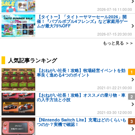
2026-07-16 11:00:00
【タイトー】「タイトーサマーセール2026」開
催！『バブルボブル4フレンズ』など家庭用ゲー
ムが最大75%OFF
2026-07-15 20:30:00
もっと見る ＞＞
人気記事ランキング
【おねがい社長！攻略】牧場経営イベントを効
1
率良く進める4つのポイント
2021-01-22 21:00:00
【おねがい社長！攻略】オススメの乗り物・車
2
の入手方法と小技
2021-03-30 12:00:00
【Nintendo Switch Lite】充電はどのくらいも
3
つのか？実機で確認！