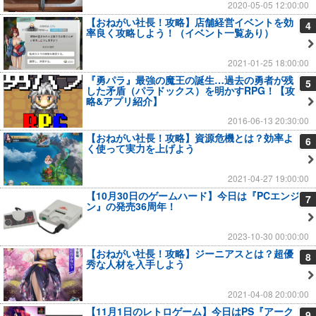
2020-05-05 12:00:00
【おねがい社長！攻略】店舗経営イベントを効
4
率良く攻略しよう！（イベント一覧あり）
2021-01-25 18:00:00
『勇パラ』最強の魔王の誕生…過去の勇者が残
5
した矛盾（パラドックス）を明かすRPG！【攻
略&アプリ紹介】
2016-06-13 20:30:00
【おねがい社長！攻略】資源危機とは？効率よ
6
く使って実力を上げよう
2021-04-27 19:00:00
【10月30日のゲームハード】今日は『PCエンジ
7
ン』の発売36周年！
2023-10-30 00:00:00
【おねがい社長！攻略】ジーニアスとは？超優
8
秀な人材を入手しよう
2021-04-08 20:00:00
【11月1日のレトロゲーム】今日はPS『アーク
9