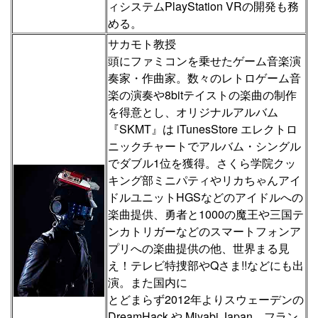
ィシステムPlayStation VRの開発も務
める。
サカモト教授
頭にファミコンを乗せたゲーム音楽演
奏家・作曲家。数々のレトロゲーム音
楽の演奏や8bitテイストの楽曲の制作
を得意とし、オリジナルアルバム
『SKMT』は iTunesStore エレクトロ
ニックチャートでアルバム・シングル
でダブル1位を獲得。さくら学院クッ
キング部ミニパティやリカちゃんアイ
ドルユニットHGSなどのアイドルへの
楽曲提供、勇者と1000の魔王や三国テ
ンカトリガーなどのスマートフォンア
プリへの楽曲提供の他、世界まる見
え！テレビ特捜部やQさま!!などにも出
演。また国内に
とどまらず2012年よりスウェーデンの
DreamHack や Miyabi Japan、フラン