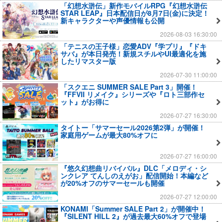
「幻想水滸伝」新作モバイルRPG『幻想水滸伝
STAR LEAP』日本配信日が8月7日(金)に決定！
新キャラクターや声優情報も公開
2026-08-03 16:30:00
「テニスの王子様」恋愛ADV『学プリ』『ドキ
サバ』が本日発売！新規スチルやUI最適化を施
したリマスター版
2026-07-30 11:00:00
「スクエニ SUMMER SALE Part 3」開催！
『FFVII リメイク』シリーズや『ロト三部作セ
ット』がお得に
2026-07-27 16:30:00
タイトー「サマーセール2026第2弾」が開催！
家庭用ゲームが最大80%オフに
2026-07-27 16:00:00
『悠久幻想曲リバイバル』DLC「メロディ・シ
ンクレア てんしのえがお」配信開始！本編など
が20%オフのサマーセールも開催
2026-07-27 12:00:00
KONAMI「Summer SALE Part 2」が開催中！
『SILENT HILL 2』が過去最大60%オフで登場