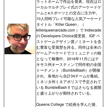
ラットホームで作品を発表。現在はロ
ーカルマルチプレイ式のアーケードゲ
ームとeスポーツとの交点に注力中。
10人同時プレイ可能な人気アーケード
タイトル「Killer Queen」（
killerqueenarcade.com ）で Indiecade
の Developers Choice賞受賞、IGF ベ
ストゲームデザイン賞ノミネートを含
む豊富な受賞歴を誇る。同作は全米の
ゲームアーケードでコミュニティの核
となって稼働中。2016年11月にはテ
キサス州オースティンで同作初の全国
トーナメント（BumbleBash）が開催
され、各地から合計34チームが集結。
ミネソタ州ミネアポリスで予定されて
いる BumbleBash II ではさらなる展開
と盛り上がりが期待されている。
Queens College で絵画を学んだ後、