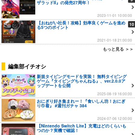
ザラッドII』の発売27周年！
2023-11-01 10:00:00
【おねがい社長！攻略】効率良くゲームを進め
10
る5つのポイント
2021-01-18 21:00:00
もっと見る ＞＞
編集部イチオシ
新規タイピングモードを実装！ 無料タイピング
ゲーム『タイピングちゃんねる』、ver.2.0.0ア
ップデートを公開
2025-08-19 16:00:00
おにぎり好き集まれー！『食いしん坊！おにぎ
り巾着』 #週刊ガチャ 384
2024-07-06 12:00:00
【Nintendo Switch Lite】充電はどのくらいも
つのか？実機で確認！