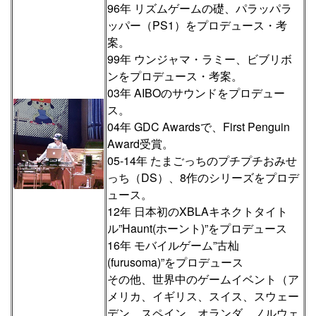
96年 リズムゲームの礎、パラッパラ
ッパー（PS1）をプロデュース・考
案。
99年 ウンジャマ・ラミー、ビブリボ
ンをプロデュース・考案。
03年 AIBOのサウンドをプロデュー
ス。
04年 GDC Awardsで、First Penguin
Award受賞。
05-14年 たまごっちのプチプチおみせ
っち（DS）、8作のシリーズをプロデ
ュース。
12年 日本初のXBLAキネクトタイト
ル”Haunt(ホーント)”をプロデュース
16年 モバイルゲーム”古杣
(furusoma)”をプロデュース
その他、世界中のゲームイベント（ア
メリカ、イギリス、スイス、スウェー
デン、スペイン、オランダ、ノルウェ