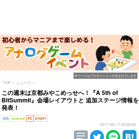
本ページはプロモーションが含まれています
TOP
＞
ニュース
＞
この週末は京都みやこめっせへ！『A 5th of
BitSummit』会場レイアウトと 追加ステージ情報を
発表！
iOS
Android
PC
EVENT
2017-05-17 00:06:00