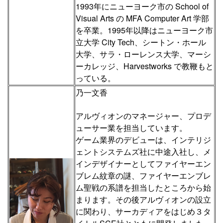
1993年にニューヨーク市の School of
Visual Arts の MFA Computer Art 学部
を卒業。1995年以降はニューヨーク市
立大学 City Tech、シートン・ホール
大学、サラ・ローレンス大学、マーシ
ーカレッジ、Harvestworks で教鞭もと
っている。
乃一文香
アルヴィオンのマネージャー、プロデ
ューサー業を担当しています。
ゲーム業界のデビューは、インテリジ
ェントシステムズ社に中途入社し、メ
インデザイナーとしてファイヤーエン
ブレム紋章の謎、ファイヤーエンブレ
ム聖戦の系譜を担当したところから始
まります。その後アルヴィオンの設立
に関わり、サーカディアをはじめ３タ