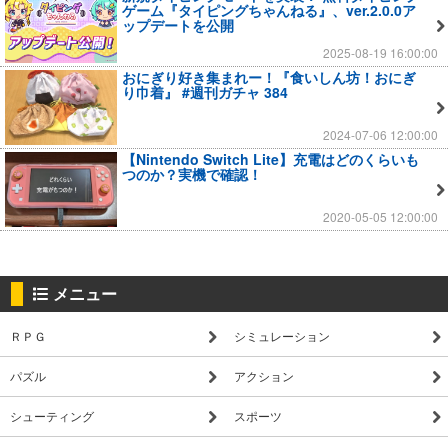
ゲーム『タイピングちゃんねる』、ver.2.0.0ア
ップデートを公開
2025-08-19 16:00:00
おにぎり好き集まれー！『食いしん坊！おにぎ
り巾着』 #週刊ガチャ 384
2024-07-06 12:00:00
【Nintendo Switch Lite】充電はどのくらいも
つのか？実機で確認！
2020-05-05 12:00:00
メニュー
ＲＰＧ
シミュレーション
パズル
アクション
シューティング
スポーツ