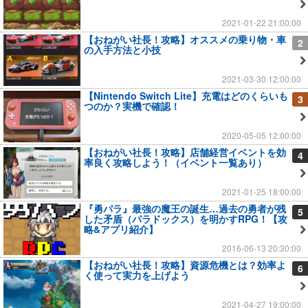
2021-01-22 21:00:00
【おねがい社長！攻略】オススメの乗り物・車
2
の入手方法と小技
2021-03-30 12:00:00
【Nintendo Switch Lite】充電はどのくらいも
3
つのか？実機で確認！
2020-05-05 12:00:00
【おねがい社長！攻略】店舗経営イベントを効
4
率良く攻略しよう！（イベント一覧あり）
2021-01-25 18:00:00
『勇パラ』最強の魔王の誕生…過去の勇者が残
5
した矛盾（パラドックス）を明かすRPG！【攻
略&アプリ紹介】
2016-06-13 20:30:00
【おねがい社長！攻略】資源危機とは？効率よ
6
く使って実力を上げよう
2021-04-27 19:00:00