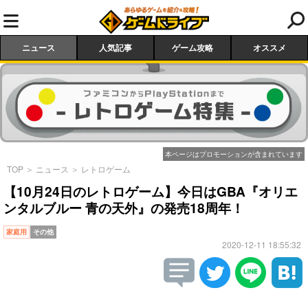
ニュース
人気記事
ゲーム攻略
オススメ
本ページはプロモーションが含まれています
TOP
＞
ニュース
＞
レトロゲーム
【10月24日のレトロゲーム】今日はGBA『オリエ
ンタルブルー 青の天外』の発売18周年！
家庭用
その他
2020-12-11 18:55:32