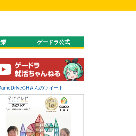
企業
ゲードラ公式
GameDriveCHさんのツイート