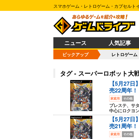
スマホゲーム・レトロゲーム・カプセルト
ニュース
人気記事
ピックアップ
レトロゲーム
タグ - スーパーロボット大戦
【5月27
売22周年！
家庭用
その他
プレステ、サタ
中心にロクヨン、
【5月27
売21周年！
家庭用
その他