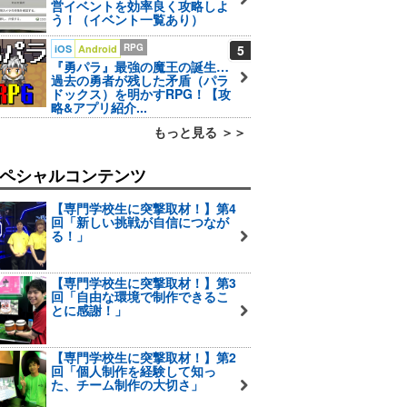
営イベントを効率良く攻略しよ
う！（イベント一覧あり）
RPG
5
iOS
Android
『勇パラ』最強の魔王の誕生…
過去の勇者が残した矛盾（パラ
ドックス）を明かすRPG！【攻
略&アプリ紹介...
もっと見る ＞＞
ペシャルコンテンツ
【専門学校生に突撃取材！】第4
回「新しい挑戦が自信につなが
る！」
【専門学校生に突撃取材！】第3
回「自由な環境で制作できるこ
とに感謝！」
【専門学校生に突撃取材！】第2
回「個人制作を経験して知っ
た、チーム制作の大切さ」