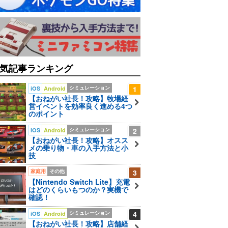
気記事ランキング
シミュレーション
1
iOS
Android
【おねがい社長！攻略】牧場経
営イベントを効率良く進める4つ
のポイント
シミュレーション
2
iOS
Android
【おねがい社長！攻略】オスス
メの乗り物・車の入手方法と小
技
家庭用
その他
3
【Nintendo Switch Lite】充電
はどのくらいもつのか？実機で
確認！
シミュレーション
4
iOS
Android
【おねがい社長！攻略】店舗経