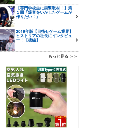
【専門学校生に突撃取材！】第
１回「爆音をいかしたゲームが
作りたい！」
2019年版【目指せゲーム業界】
ヒストリアの社長にインタビュ
ー！【後編】
もっと見る ＞＞