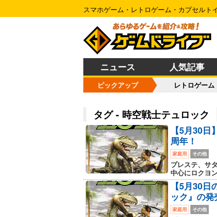
スマホゲーム・レトロゲーム・カプセルト
ニュース
人気記事
ピックアップ
レトロゲーム
タグ - 時空戦士テュロック
【5月30日
周年！
家庭用
その他
プレステ、サタ
中心にロクヨン、
【5月30
ック』の発
家庭用
その他