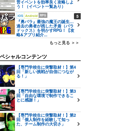
営イベントを効率良く攻略しよ
う！（イベント一覧あり）
RPG
5
iOS
Android
『勇パラ』最強の魔王の誕生…
過去の勇者が残した矛盾（パラ
ドックス）を明かすRPG！【攻
略&アプリ紹介...
もっと見る ＞＞
ペシャルコンテンツ
【専門学校生に突撃取材！】第4
回「新しい挑戦が自信につなが
る！」
【専門学校生に突撃取材！】第3
回「自由な環境で制作できるこ
とに感謝！」
【専門学校生に突撃取材！】第2
回「個人制作を経験して知っ
た、チーム制作の大切さ」