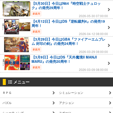
【5月30日】今日はN64『時空戦士テュロッ
ク』の発売29周年！
家庭用
2026-05-30 07:00:00
【4月12日】今日はDS『逆転裁判4』の発売19
周年！
家庭用
2026-04-12 08:00:00
【3月29日】今日はGBA『ファイアーエムブレ
ム 封印の剣』の発売24周年！
家庭用
2026-03-29 08:00:00
【3月9日】今日はDS『天外魔境II MANJI
MARU』の発売20周年！
家庭用
2026-03-09 08:00:00
メニュー
ＲＰＧ
シミュレーション
パズル
アクション
シューティング
スポーツ