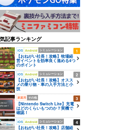
気記事ランキング
シミュレーション
1
iOS
Android
【おねがい社長！攻略】牧場経
営イベントを効率良く進める4つ
のポイント
シミュレーション
2
iOS
Android
【おねがい社長！攻略】オスス
メの乗り物・車の入手方法と小
技
家庭用
その他
3
【Nintendo Switch Lite】充電
はどのくらいもつのか？実機で
確認！
シミュレーション
4
iOS
Android
【おねがい社長！攻略】店舗経