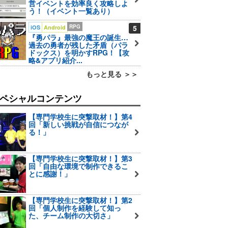
営イベントを効率良く攻略しよ
う！（イベント一覧あり）
RPG
5
iOS
Android
『勇パラ』最強の魔王の誕生…
過去の勇者が残した矛盾（パラ
ドックス）を明かすRPG！【攻
略&アプリ紹介...
もっと見る ＞＞
ペシャルコンテンツ
【専門学校生に突撃取材！】第4
回「新しい挑戦が自信につなが
る！」
【専門学校生に突撃取材！】第3
回「自由な環境で制作できるこ
とに感謝！」
【専門学校生に突撃取材！】第2
回「個人制作を経験して知っ
た、チーム制作の大切さ」