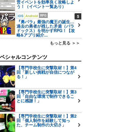
営イベントを効率良く攻略しよ
う！（イベント一覧あり）
RPG
5
iOS
Android
『勇パラ』最強の魔王の誕生…
過去の勇者が残した矛盾（パラ
ドックス）を明かすRPG！【攻
略&アプリ紹介...
もっと見る ＞＞
ペシャルコンテンツ
【専門学校生に突撃取材！】第4
回「新しい挑戦が自信につなが
る！」
【専門学校生に突撃取材！】第3
回「自由な環境で制作できるこ
とに感謝！」
【専門学校生に突撃取材！】第2
回「個人制作を経験して知っ
た、チーム制作の大切さ」