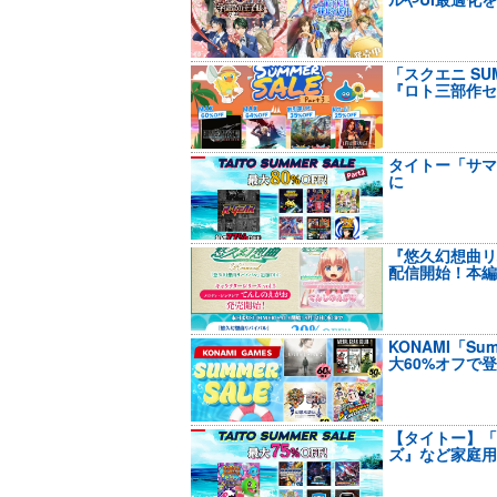
「スクエニ SUM
『ロト三部作セ
タイトー「サマ
に
『悠久幻想曲リ
配信開始！本編
KONAMI「Sum
大60%オフで
【タイトー】「
ズ』など家庭用