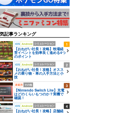
気記事ランキング
シミュレーション
1
iOS
Android
【おねがい社長！攻略】牧場経
営イベントを効率良く進める4つ
のポイント
シミュレーション
2
iOS
Android
【おねがい社長！攻略】オスス
メの乗り物・車の入手方法と小
技
家庭用
その他
3
【Nintendo Switch Lite】充電
はどのくらいもつのか？実機で
確認！
シミュレーション
4
iOS
Android
【おねがい社長！攻略】店舗経