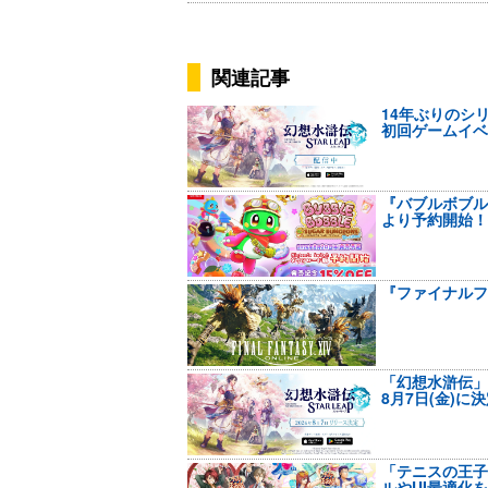
関連記事
14年ぶりのシリ
初回ゲームイベ
『バブルボブル 
より予約開始！
『ファイナルファン
「幻想水滸伝」新
8月7日(金)
「テニスの王子
ルやUI最適化