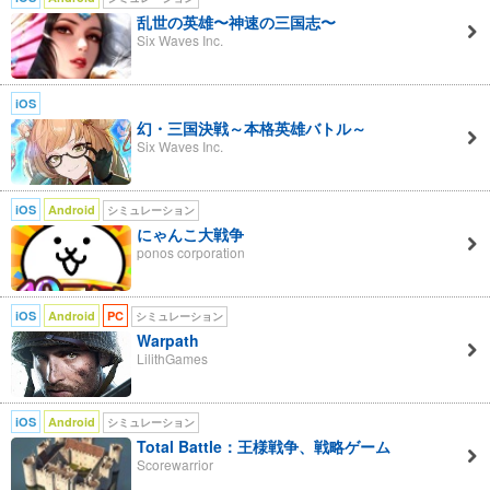
乱世の英雄〜神速の三国志〜
Six Waves Inc.
iOS
幻・三国決戦～本格英雄バトル～
Six Waves Inc.
iOS
Android
シミュレーション
にゃんこ大戦争
ponos corporation
iOS
Android
PC
シミュレーション
Warpath
LilithGames
iOS
Android
シミュレーション
Total Battle：王様戦争、戦略ゲーム
Scorewarrior