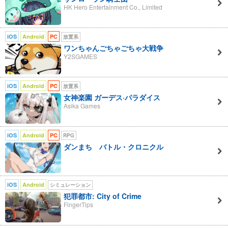
HK Hero Entertainment Co., Limited
iOS
Android
PC
放置系
ワンちゃんごちゃごちゃ大戦争
Y2SGAMES
iOS
Android
PC
放置系
女神楽園 ガーデス·パラダイス
Asika Games
iOS
Android
PC
RPG
ダンまち バトル・クロニクル
iOS
Android
シミュレーション
犯罪都市: City of Crime
FingerTips