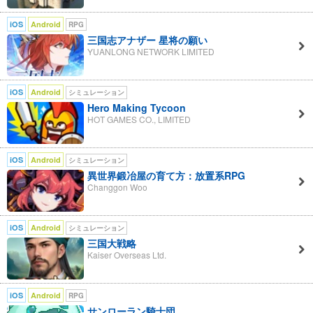
iOS
Android
RPG
三国志アナザー 星将の願い
YUANLONG NETWORK LIMITED
iOS
Android
シミュレーション
Hero Making Tycoon
HOT GAMES CO., LIMITED
iOS
Android
シミュレーション
異世界鍛冶屋の育て方：放置系RPG
Changgon Woo
iOS
Android
シミュレーション
三国大戦略
Kaiser Overseas Ltd.
iOS
Android
RPG
サンローラン騎士団