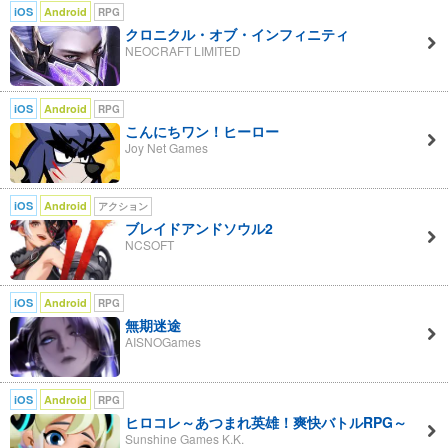
iOS
Android
RPG
クロニクル・オブ・インフィニティ
NEOCRAFT LIMITED
iOS
Android
RPG
こんにちワン！ヒーロー
Joy Net Games
iOS
Android
アクション
ブレイドアンドソウル2
NCSOFT
iOS
Android
RPG
無期迷途
AISNOGames
iOS
Android
RPG
ヒロコレ～あつまれ英雄！爽快バトルRPG～
Sunshine Games K.K.