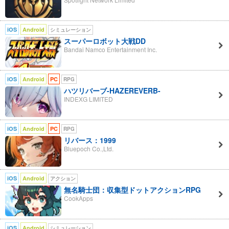
iOS
Android
シミュレーション
スーパーロボット大戦DD
Bandai Namco Entertainment Inc.
iOS
Android
PC
RPG
ハツリバーブ-HAZEREVERB-
INDEXG LIMITED
iOS
Android
PC
RPG
リバース：1999
Bluepoch Co.,Ltd.
iOS
Android
アクション
無名騎士団：収集型ドットアクションRPG
CookApps
iOS
Android
シミュレーション