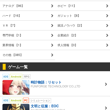
アナログ 【96】
ホビー 【11】
ハード 【16】
ガジェット 【8】
ＶＲ 【7】
就活ノウハウ 【2】
専門学校 【1】
企業紹介 【2】
業界情報 【1】
求人情報 【0】
その他 【385】
ゲーム一覧
iOS
Android
RPG
時計物語：リセット
FUNFORGE TECHNOLOGY CO.,LTD
iOS
Android
PC
シミュレーション
文明と征服：EOC
Spotlight Network Limited