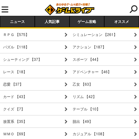
ニュース
人気記事
ゲーム攻略
オススメ
ＲＰＧ 【575】
シミュレーション 【261】
パズル 【118】
アクション 【187】
シューティング 【37】
スポーツ 【44】
レース 【18】
アドベンチャー 【46】
恋愛 【37】
乙女 【63】
カード 【43】
リズム 【42】
クイズ 【7】
テーブル 【10】
放置系 【35】
脱出 【49】
ＭＭＯ 【69】
カジュアル 【108】