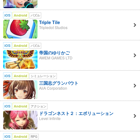
iOS
Android
パズル
Triple Tile
Tripledot Studios
iOS
Android
パズル
帝国のゆりかご
AWEM GAMES LTD
iOS
Android
シミュレーション
三国志グランバウト
AiiA Corporation
iOS
Android
アクション
ドラゴンネスト２：エボリューション
Level Infinite
iOS
Android
RPG