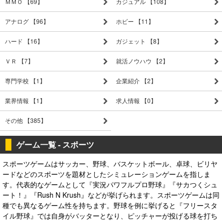
ＭＭＯ 【69】
カジュアル 【108】
アナログ 【96】
ホビー 【11】
ハード 【16】
ガジェット 【8】
ＶＲ 【7】
就活ノウハウ 【2】
専門学校 【1】
企業紹介 【2】
業界情報 【1】
求人情報 【0】
その他 【385】
ゲーム一覧 - スポーツ
スポーツゲームはサッカー、野球、バスケットボール、卓球、ビリヤ
ードなどのスポーツを題材としたシミュレーションゲームを指しま
す。代表的なゲームとして『実況パワフルプロ野球』『サカつくシュ
ート！』『Rush N Krush』などが挙げられます。スポーツゲームは同
種でも異なるゲーム性を持ちます。野球を例に挙げると『フリースタ
イル野球』では自身がバッターとなり、ピッチャーが投げる球を打ち