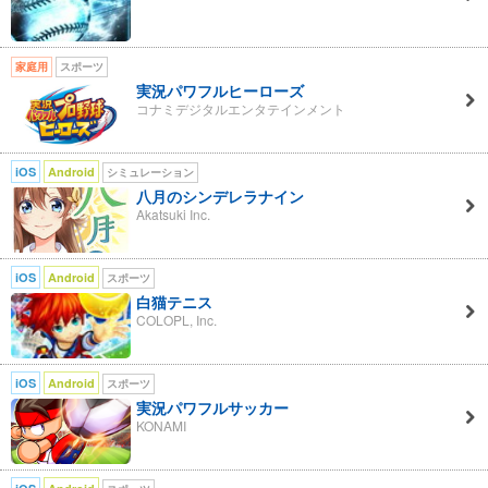
家庭用
スポーツ
実況パワフルヒーローズ
コナミデジタルエンタテインメント
iOS
Android
シミュレーション
八月のシンデレラナイン
Akatsuki Inc.
iOS
Android
スポーツ
白猫テニス
COLOPL, Inc.
iOS
Android
スポーツ
実況パワフルサッカー
KONAMI