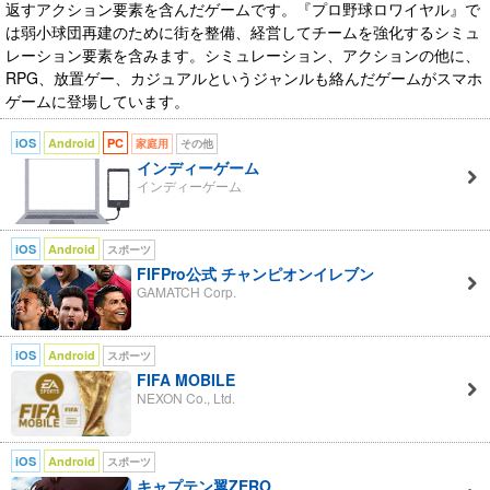
返すアクション要素を含んだゲームです。『プロ野球ロワイヤル』で
は弱小球団再建のために街を整備、経営してチームを強化するシミュ
レーション要素を含みます。シミュレーション、アクションの他に、
RPG、放置ゲー、カジュアルというジャンルも絡んだゲームがスマホ
ゲームに登場しています。
iOS
Android
PC
家庭用
その他
インディーゲーム
インディーゲーム
iOS
Android
スポーツ
FIFPro公式 チャンピオンイレブン
GAMATCH Corp.
iOS
Android
スポーツ
FIFA MOBILE
NEXON Co., Ltd.
iOS
Android
スポーツ
キャプテン翼ZERO