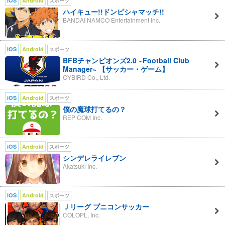
iOS
Android
スポーツ
ハイキュー!!ドンピシャマッチ!!
BANDAI NAMCO Entertainment Inc.
iOS
Android
スポーツ
BFBチャンピオンズ2.0 ~Football Club
Manager~ 【サッカー・ゲーム】
CYBIRD Co., Ltd.
iOS
Android
スポーツ
僕の魔球打てるの？
REP COM Inc.
iOS
Android
スポーツ
シンデレライレブン
Akatsuki Inc.
iOS
Android
スポーツ
Ｊリーグ プニコンサッカー
COLOPL, Inc.