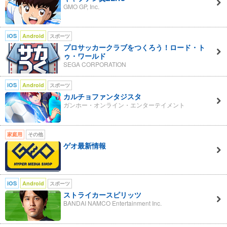
GMO GP, Inc.
iOS
Android
スポーツ
プロサッカークラブをつくろう！ロード・ト
ゥ・ワールド
SEGA CORPORATION
iOS
Android
スポーツ
カルチョファンタジスタ
ガンホー・オンライン・エンターテイメント
家庭用
その他
ゲオ最新情報
iOS
Android
スポーツ
ストライカースピリッツ
BANDAI NAMCO Entertainment Inc.