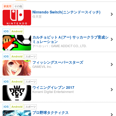
家庭用
その他
Nintendo Switch(ニンテンドースイッチ)
任天堂
iOS
Android
カルチョビットＡ(アー) サッカークラブ育成シ
ミュレーション
デベロッパ：GAME ADDICT CO., LTD.
iOS
Android
スポーツ
フィッシングスーパースターズ
GAMEVIL Inc.
iOS
Android
スポーツ
ウイニングイレブン 2017
Konami Digital Entertainment
iOS
Android
スポーツ
プロ野球タクティクス