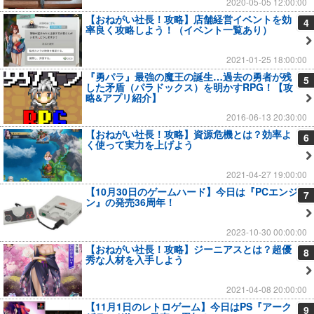
2020-05-05 12:00:00
【おねがい社長！攻略】店舗経営イベントを効
4
率良く攻略しよう！（イベント一覧あり）
2021-01-25 18:00:00
『勇パラ』最強の魔王の誕生…過去の勇者が残
5
した矛盾（パラドックス）を明かすRPG！【攻
略&アプリ紹介】
2016-06-13 20:30:00
【おねがい社長！攻略】資源危機とは？効率よ
6
く使って実力を上げよう
2021-04-27 19:00:00
【10月30日のゲームハード】今日は『PCエンジ
7
ン』の発売36周年！
2023-10-30 00:00:00
【おねがい社長！攻略】ジーニアスとは？超優
8
秀な人材を入手しよう
2021-04-08 20:00:00
【11月1日のレトロゲーム】今日はPS『アーク
9