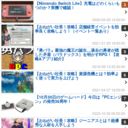
【Nintendo Switch Lite】充電はどのくらいも
3
つのか？実機で確認！
2020-05-05 12:00:00
【おねがい社長！攻略】店舗経営イベントを効
4
率良く攻略しよう！（イベント一覧あり）
2021-01-25 18:00:00
『勇パラ』最強の魔王の誕生…過去の勇者が残
5
した矛盾（パラドックス）を明かすRPG！【攻
略&アプリ紹介】
2016-06-13 20:30:00
【おねがい社長！攻略】資源危機とは？効率よ
6
く使って実力を上げよう
2021-04-27 19:00:00
【10月30日のゲームハード】今日は『PCエンジ
7
ン』の発売36周年！
2023-10-30 00:00:00
【おねがい社長！攻略】ジーニアスとは？超優
8
秀な人材を入手しよう