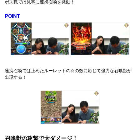
ボス戦では見事に連携召喚を発動！
POINT
連携召喚では止めたルーレットの☆の数に応じて強力な召喚獣が
出現する！
召喚獣の攻撃で大ダメージ！