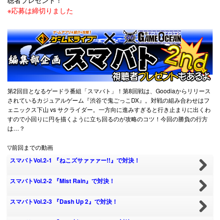
※応募は締切りました
第2回目となるゲードラ番組「スマバト」！第8回戦は、Goodiaからリリース
されているカジュアルゲーム『渋谷で鬼ごっこDX』。対戦の組み合わせはフ
ェニックス下山 vs サク
ライダー
。一方向に進みすぎると行き止まりに出くわ
すので小回りに円を描くように立ち回るのが攻略のコツ！今回の勝負の行方
は…？
▽前回までの動画
スマバトVol.2-1 『ねこズサァァァー!!』で対決！
スマバトVol.2-2 『Mist Rain』で対決！
スマバトVol.2-3 『Dash Up 2』で対決！