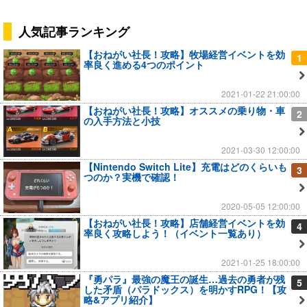
人気記事ランキング
【おねがい社長！攻略】牧場経営イベントを効
1
率良く進める4つのポイント
2021-01-22 21:00:00
【おねがい社長！攻略】オススメの乗り物・車
2
の入手方法と小技
2021-03-30 12:00:00
【Nintendo Switch Lite】充電はどのくらいも
3
つのか？実機で確認！
2020-05-05 12:00:00
【おねがい社長！攻略】店舗経営イベントを効
4
率良く攻略しよう！（イベント一覧あり）
2021-01-25 18:00:00
『勇パラ』最強の魔王の誕生…過去の勇者が残
5
した矛盾（パラドックス）を明かすRPG！【攻
略&アプリ紹介】