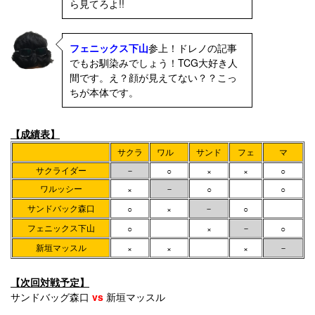
ら見てろよ!!
フェニックス下山
参上！ドレノの記事
でもお馴染みでしょう！TCG大好き人
間です。え？顔が見えてない？？こっ
ちが本体です。
【成績表】
サクラ
ワル
サンド
フェ
マ
サクライダー
－
○
×
×
○
ワルッシー
－
×
○
○
サンドバック森口
－
○
×
○
フェニックス下山
－
○
×
○
新垣マッスル
－
×
×
×
【次回対戦予定】
サンドバッグ森口
vs
新垣マッスル