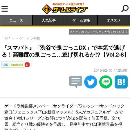
ニュース
人気記事
ゲーム攻略
オススメ
本ページはプロモーションが含まれています
TOP
＞
＞
ゲードラ特集
『スマバト』「渋谷で鬼ごっこDX」で本気で逃げ
る！高難度の鬼ごっこ…逃げ切れるか!?【Vol.2-8】
iOS
Android
2016-02-10 17:25:00
ゲードラ編集部メンバー（サクライダー/ワルッシー/サンドバック
森口/フェニックス下山/新垣マッスル）5人がカジュアルゲームで
激突！Vol.1シリーズが好評につきVol.2を開催！前回同様、全10
回、総当たり戦の優勝者を予想し、見事的中すれば豪華景品を視
聴者プレゼント！