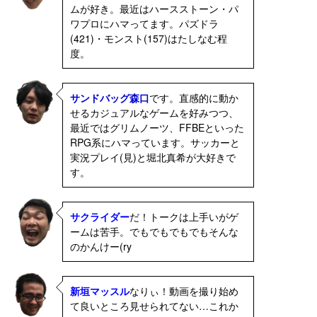
ムが好き。最近はハースストーン・パ
ワプロにハマってます。パズドラ
(421)・モンスト(157)はたしなむ程
度。
サンドバッグ森口
です。直感的に動か
せるカジュアルなゲームを好みつつ、
最近ではグリムノーツ、FFBEといった
RPG系にハマっています。サッカーと
実況プレイ(見)と堀北真希が大好きで
す。
サクライダー
だ！トークは上手いがゲ
ームは苦手。でもでもでもでもそんな
のかんけー(ry
新垣マッスル
なりぃ！動画を撮り始め
て良いところ見せられてない…これか