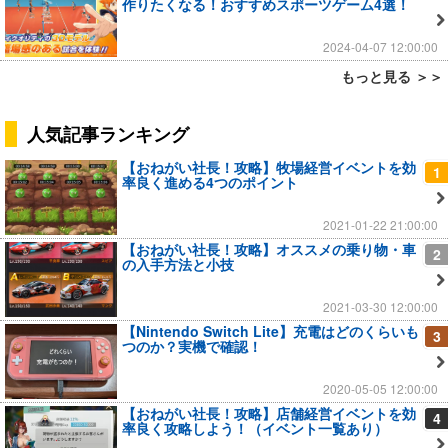
作りたくなる！おすすめスポーツゲーム4選！
2024-04-07 12:00:00
もっと見る ＞＞
人気記事ランキング
【おねがい社長！攻略】牧場経営イベントを効
1
率良く進める4つのポイント
2021-01-22 21:00:00
【おねがい社長！攻略】オススメの乗り物・車
2
の入手方法と小技
2021-03-30 12:00:00
【Nintendo Switch Lite】充電はどのくらいも
3
つのか？実機で確認！
2020-05-05 12:00:00
【おねがい社長！攻略】店舗経営イベントを効
4
率良く攻略しよう！（イベント一覧あり）