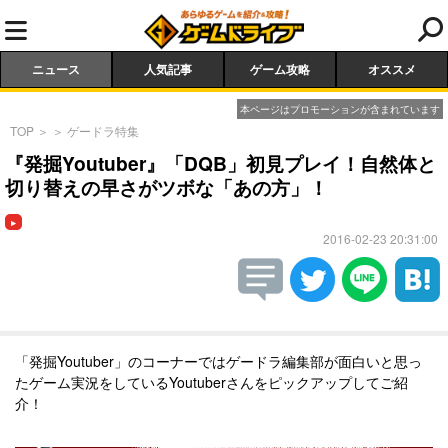
ニュース
人気記事
ゲーム攻略
オススメ
本ページはプロモーションが含まれています
TOP
＞
＞
ゲードラ特集
『発掘Youtuber』「DQB」初見プレイ！自然体と
切り替えの早さがツボな「あの方」！
2016-02-23 20:31:00
「発掘Youtuber」のコーナーではゲードラ編集部が面白いと思っ
たゲーム実況をしているYoutuberさんをピックアップしてご紹
介！