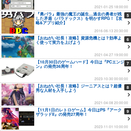
2021-01-25 18:00:00
『勇パラ』最強の魔王の誕生…過去の勇者が残
5
した矛盾（パラドックス）を明かすRPG！【攻
略&アプリ紹介】
2016-06-13 20:30:00
【おねがい社長！攻略】資源危機とは？効率よ
6
く使って実力を上げよう
2021-04-27 19:00:00
【10月30日のゲームハード】今日は『PCエンジ
7
ン』の発売36周年！
2023-10-30 00:00:00
【おねがい社長！攻略】ジーニアスとは？超優
8
秀な人材を入手しよう
2021-04-08 20:00:00
【11月1日のレトロゲーム】今日はPS『アーク
9
ザラッドII』の発売27周年！
2023-11-01 10:00:00