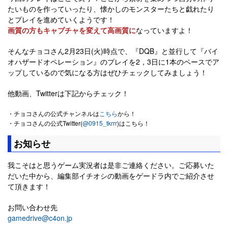
たいものを作っていったり、懐かしのモンスターたちと戯れたり
とプレイを進めていくようです！
画質の方もキャプチャを変えて高画質に
なっていますよ！
そんなチョコさん2月23日(火)時点で、『DQB』と並行して『バイ
オハザードオペレーション』のプレイを2，3日に1本のペースでア
ップしているので気になる方はぜひチェックしてみましょう！
他動画、Twitterは下記からチェック！
・チョコさんの公式チャンネルは
こちら
から！
・チョコさんの公式Twitter(
@0915_tkrrr
)はこちら！
お知らせ
我こそはと思うゲーム実況者は是非ご連絡ください。ご応募いた
だいた中から、編集部イチオシの動画をゲードラ内でご紹介させ
て頂きます！
お問い合わせ先
gamedrive@c4on.jp