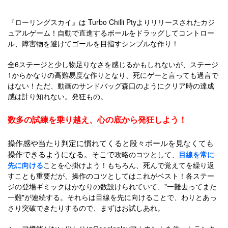
『ローリングスカイ』は Turbo Chilli Ptyよりリリースされたカジ
ュアルゲーム！自動で直進するボールをドラッグしてコントロー
ル、障害物を避けてゴールを目指すシンプルな作り！
全6ステージと少し物足りなさを感じるかもしれないが、ステージ
1からかなりの高難易度な作りとなり、死にゲーと言っても過言で
はない！ただ、動画のサンドバッグ森口のようにクリア時の達成
感は計り知れない。発狂もの。
数多の試練を乗り越え、心の底から発狂しよう！
操作感や当たり判定に慣れてくると段々ボールを見なくても
操作できるようになる。そこで
攻略のコツとして、
目線を常に
先に向ける
ことを心掛けよう！もちろん、死んで覚えてを繰り返
すことも重要だが、操作のコツとしてはこれがベスト！各ステー
ジの登場ギミックはかなりの数設けられていて、"一難去ってまた
一難"が連続する。それらは目線を先に向けることで、わりとあっ
さり突破できたりするので、まずはお試しあれ。