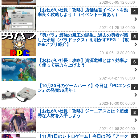
2020-05-05 12:00:00
【おねがい社長！攻略】店舗経営イベントを効
4
率良く攻略しよう！（イベント一覧あり）
2021-01-25 18:00:00
『勇パラ』最強の魔王の誕生…過去の勇者が残
5
した矛盾（パラドックス）を明かすRPG！【攻
略&アプリ紹介】
2016-06-13 20:30:00
【おねがい社長！攻略】資源危機とは？効率よ
6
く使って実力を上げよう
2021-04-27 19:00:00
【10月30日のゲームハード】今日は『PCエンジ
7
ン』の発売36周年！
2023-10-30 00:00:00
【おねがい社長！攻略】ジーニアスとは？超優
8
秀な人材を入手しよう
2021-04-08 20:00:00
【11月1日のレトロゲーム】今日はPS『アーク
9