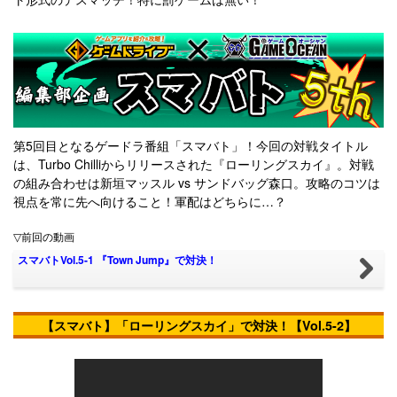
第5回目となるゲードラ番組「スマバト」！今回の対戦タイトル
は、Turbo Chilliからリリースされた『ローリングスカイ』。対戦
の組み合わせは新垣マッスル vs サンドバッグ森口
。攻略のコツは
視点を常に先へ向けること！軍配はどちらに…？
▽前回の動画
スマバトVol.5-1 『Town Jump』で対決！
【スマバト】
「ローリングスカイ」
で対決！【Vol.5-2】