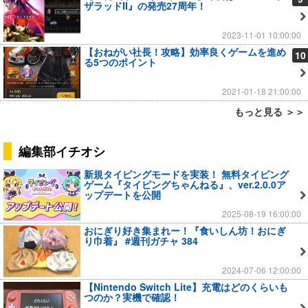
ザラッドII』の発売27周年！
2023-11-01 10:00:00
【おねがい社長！攻略】効率良くゲームを進め
10
る5つのポイント
2021-01-18 21:00:00
もっと見る ＞＞
編集部イチオシ
新規タイピングモードを実装！ 無料タイピング
ゲーム『タイピングちゃんねる』、ver.2.0.0ア
ップデートを公開
2025-08-19 16:00:00
おにぎり好き集まれー！『食いしん坊！おにぎ
り巾着』 #週刊ガチャ 384
2024-07-06 12:00:00
【Nintendo Switch Lite】充電はどのくらいも
つのか？実機で確認！