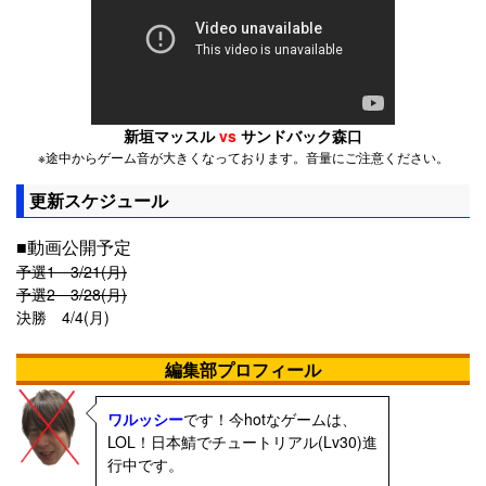
新垣マッスル
vs
サンドバック森口
※途中からゲーム音が大きくなっております。音量にご注意ください。
更新スケジュール
■動画公開予定
予選1 3/21(月)
予選2 3/28(月)
決勝 4/4(月)
編集部プロフィール
ワルッシー
です！今hotなゲームは、
LOL！日本鯖でチュートリアル(Lv30)進
行中です。