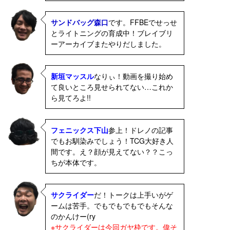
サンドバッグ森口
です。FFBEでせっせ
とライトニングの育成中！ブレイブリ
ーアーカイブまたやりだしました。
新垣マッスル
なりぃ！動画を撮り始め
て良いところ見せられてない…これか
ら見てろよ!!
フェニックス下山
参上！ドレノの記事
でもお馴染みでしょう！TCG大好き人
間です。え？顔が見えてない？？こっ
ちが本体です。
サクライダー
だ！トークは上手いがゲ
ームは苦手。でもでもでもでもそんな
のかんけー(ry
※サクライダーは今回ガヤ枠です。偉そ