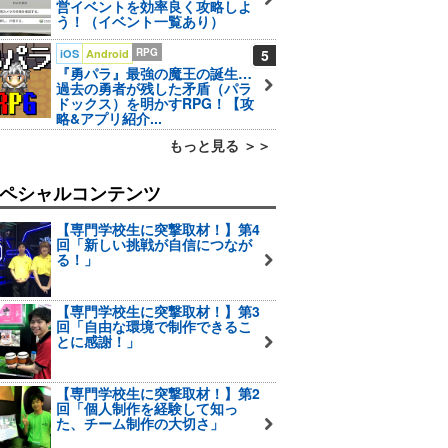
営イベントを効率良く攻略しよ
う！（イベント一覧あり）
RPG
5
iOS
Android
『勇パラ』最強の魔王の誕生…
過去の勇者が残した矛盾（パラ
ドックス）を明かすRPG！【攻
略&アプリ紹介...
もっと見る ＞＞
ペシャルコンテンツ
【専門学校生に突撃取材！】第4
回「新しい挑戦が自信につなが
る！」
【専門学校生に突撃取材！】第3
回「自由な環境で制作できるこ
とに感謝！」
【専門学校生に突撃取材！】第2
回「個人制作を経験して知っ
た、チーム制作の大切さ」