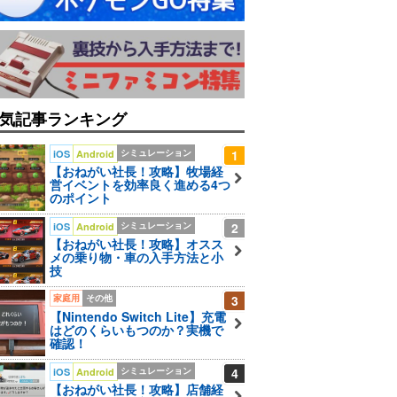
気記事ランキング
シミュレーション
1
iOS
Android
【おねがい社長！攻略】牧場経
営イベントを効率良く進める4つ
のポイント
シミュレーション
2
iOS
Android
【おねがい社長！攻略】オスス
メの乗り物・車の入手方法と小
技
家庭用
その他
3
【Nintendo Switch Lite】充電
はどのくらいもつのか？実機で
確認！
シミュレーション
4
iOS
Android
【おねがい社長！攻略】店舗経