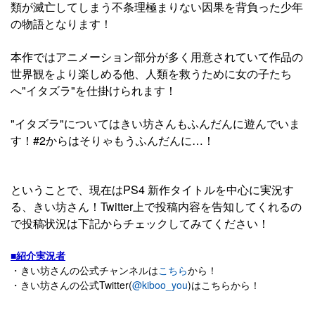
類が滅亡してしまう不条理極まりない因果を背負った少年
の物語となります！
本作ではアニメーション部分が多く用意されていて作品の
世界観をより楽しめる他、人類を救うために女の子たち
へ"イタズラ"を仕掛けられます！
"イタズラ"についてはきい坊さんもふんだんに遊んでいま
す！#2からはそりゃもうふんだんに…！
ということで、現在はPS4 新作タイトルを中心に実況す
る、きい坊さん！Twitter上で投稿内容を告知してくれるの
で投稿状況は下記からチェックしてみてください！
■紹介実況者
・きい坊さんの公式チャンネルは
こちら
から！
・きい坊さんの公式Twitter(
@kiboo_you
)はこちらから！