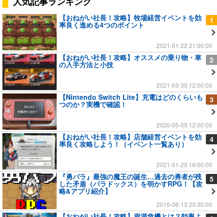
人気記事ランキング
【おねがい社長！攻略】牧場経営イベントを効
1
率良く進める4つのポイント
2021-01-22 21:00:00
【おねがい社長！攻略】オススメの乗り物・車
2
の入手方法と小技
2021-03-30 12:00:00
【Nintendo Switch Lite】充電はどのくらいも
3
つのか？実機で確認！
2020-05-05 12:00:00
【おねがい社長！攻略】店舗経営イベントを効
4
率良く攻略しよう！（イベント一覧あり）
2021-01-25 18:00:00
『勇パラ』最強の魔王の誕生…過去の勇者が残
5
した矛盾（パラドックス）を明かすRPG！【攻
略&アプリ紹介】
2016-06-13 20:30:00
【おねがい社長！攻略】資源危機とは？効率よ