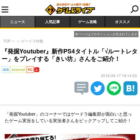
ニュース
人気記事
ゲーム攻略
オススメ
本ページはプロモーションが含まれています
TOP
＞
＞
ゲードラ特集
『発掘Youtuber』新作PS4タイトル「√ルートレタ
ー」をプレイする「きい坊」さんをご紹介！
iOS
Android
PC
2016-06-17 18:14:00
「発掘Youtuber」のコーナーではゲードラ編集部が面白いと思っ
たゲーム実況をしている実況者さんをピックアップしてご紹介！