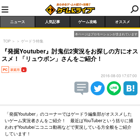
ニュース
人気記事
ゲーム攻略
オススメ
本ページはプロモーションが含まれています
TOP
＞
＞
ゲードラ特集
『発掘Youtuber』討鬼伝2実況をお探しの方にオス
スメ！「リュウボン」さんをご紹介！
PC
家庭用
2016-08-03 17:07:00
「発掘Youtuber」のコーナーではゲードラ編集部がオススメした
いゲーム実況者さんをご紹介！ 最近はYouTuberという括りに捕
われずYoutube/ニコニコ動画などで実況している方全般をご紹介
しています！