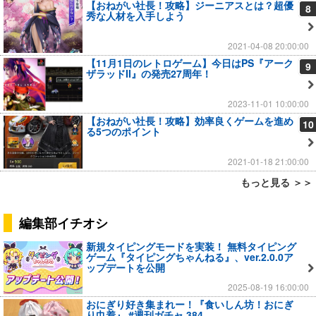
【おねがい社長！攻略】ジーニアスとは？超優
8
秀な人材を入手しよう
2021-04-08 20:00:00
【11月1日のレトロゲーム】今日はPS『アーク
9
ザラッドII』の発売27周年！
2023-11-01 10:00:00
【おねがい社長！攻略】効率良くゲームを進め
10
る5つのポイント
2021-01-18 21:00:00
もっと見る ＞＞
編集部イチオシ
新規タイピングモードを実装！ 無料タイピング
ゲーム『タイピングちゃんねる』、ver.2.0.0ア
ップデートを公開
2025-08-19 16:00:00
おにぎり好き集まれー！『食いしん坊！おにぎ
り巾着』 #週刊ガチャ 384