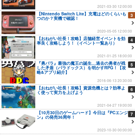
2021-03-30 12:00:00
【Nintendo Switch Lite】充電はどのくらいも
3
つのか？実機で確認！
2020-05-05 12:00:00
【おねがい社長！攻略】店舗経営イベントを効
4
率良く攻略しよう！（イベント一覧あり）
2021-01-25 18:00:00
『勇パラ』最強の魔王の誕生…過去の勇者が残
5
した矛盾（パラドックス）を明かすRPG！【攻
略&アプリ紹介】
2016-06-13 20:30:00
【おねがい社長！攻略】資源危機とは？効率よ
6
く使って実力を上げよう
2021-04-27 19:00:00
【10月30日のゲームハード】今日は『PCエンジ
7
ン』の発売36周年！
2023-10-30 00:00:00