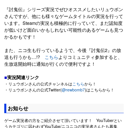
『討鬼伝』シリーズ実況でぜひオススメしたいリュウボン
さんですが、他にも様々なゲームタイトルの実況を行って
います。Steamの実況も積極的に行っていて、まだ認知度
が低いけど面白いかもしれない可能性のあるゲームも見つ
かるかもです！
また、ニコ生も行っているようで、今後『討鬼伝2』の放
送も行うかも…!?
こちら
よりコミュニティ参加すると、
生放送開始時に通知が行くので便利ですよ！
■
実況関連リンク
・リュウボンさんの公式チャンネルは
こちら
から！
・リュウボンさんの公式Twitter(
@rewbomb7
)はこちらから！
お知らせ
ゲーム実況者の方をご紹介させて頂いています！ YouTuberとい
うカテゴリに囚われずYouTube/ニコニコの実況者さんたち募集