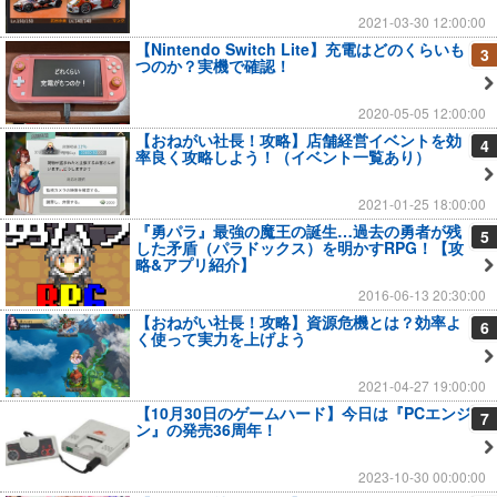
2021-03-30 12:00:00
【Nintendo Switch Lite】充電はどのくらいも
3
つのか？実機で確認！
2020-05-05 12:00:00
【おねがい社長！攻略】店舗経営イベントを効
4
率良く攻略しよう！（イベント一覧あり）
2021-01-25 18:00:00
『勇パラ』最強の魔王の誕生…過去の勇者が残
5
した矛盾（パラドックス）を明かすRPG！【攻
略&アプリ紹介】
2016-06-13 20:30:00
【おねがい社長！攻略】資源危機とは？効率よ
6
く使って実力を上げよう
2021-04-27 19:00:00
【10月30日のゲームハード】今日は『PCエンジ
7
ン』の発売36周年！
2023-10-30 00:00:00