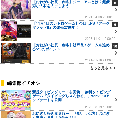
【おねがい社長！攻略】ジーニアスとは？超優
8
秀な人材を入手しよう
2021-04-08 20:00:00
【11月1日のレトロゲーム】今日はPS『アーク
9
ザラッドII』の発売27周年！
2023-11-01 10:00:00
【おねがい社長！攻略】効率良くゲームを進め
10
る5つのポイント
2021-01-18 21:00:00
もっと見る ＞＞
編集部イチオシ
新規タイピングモードを実装！ 無料タイピング
ゲーム『タイピングちゃんねる』、ver.2.0.0ア
ップデートを公開
2025-08-19 16:00:00
おにぎり好き集まれー！『食いしん坊！おにぎ
り巾着』 #週刊ガチャ 384