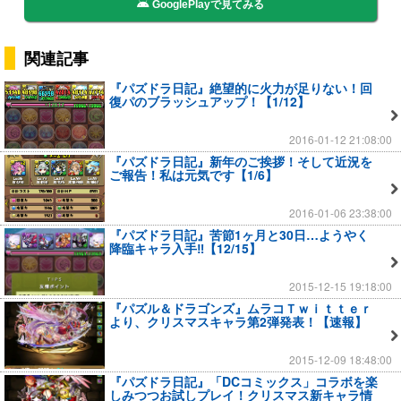
GooglePlayで見てみる
関連記事
『パズドラ日記』絶望的に火力が足りない！回
復パのブラッシュアップ！【1/12】
2016-01-12 21:08:00
『パズドラ日記』新年のご挨拶！そして近況を
ご報告！私は元気です【1/6】
2016-01-06 23:38:00
『パズドラ日記』苦節1ヶ月と30日…ようやく
降臨キャラ入手‼【12/15】
2015-12-15 19:18:00
『パズル＆ドラゴンズ』ムラコＴｗｉｔｔｅｒ
より、クリスマスキャラ第2弾発表！【速報】
2015-12-09 18:48:00
『パズドラ日記』「DCコミックス」コラボを楽
しみつつお試しプレイ！クリスマス新キャラ情