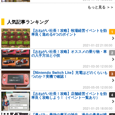
もっと見る ＞＞
人気記事ランキング
【おねがい社長！攻略】牧場経営イベントを効
1
率良く進める4つのポイント
2021-01-22 21:00:00
【おねがい社長！攻略】オススメの乗り物・車
2
の入手方法と小技
2021-03-30 12:00:00
【Nintendo Switch Lite】充電はどのくらいも
3
つのか？実機で確認！
2020-05-05 12:00:00
【おねがい社長！攻略】店舗経営イベントを効
4
率良く攻略しよう！（イベント一覧あり）
2021-01-25 18:00:00
『勇パラ』最強の魔王の誕生…過去の勇者が残