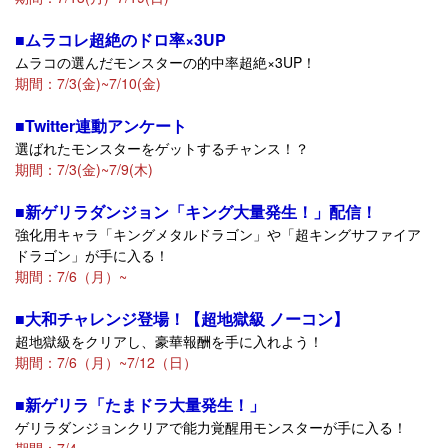
■ムラコレ超絶のドロ率×3UP
ムラコの選んだモンスターの的中率超絶×3UP！
期間：7/3(金)~7/10(金)
■Twitter連動アンケート
選ばれたモンスターをゲットするチャンス！？
期間：7/3(金)~7/9(木)
■新ゲリラダンジョン「キング大量発生！」配信！
強化用キャラ「キングメタルドラゴン」や「超キングサファイア
ドラゴン」が手に入る！
期間：7/6（月）~
■大和チャレンジ登場！【超地獄級 ノーコン】
超地獄級をクリアし、豪華報酬を手に入れよう！
期間：7/6（月）~7/12（日）
■新ゲリラ「たまドラ大量発生！」
ゲリラダンジョンクリアで能力覚醒用モンスターが手に入る！
期間：7/4~