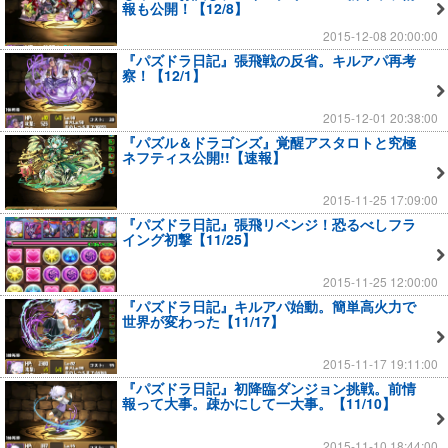
報も公開！【12/8】
2015-12-08 20:00:00
『パズドラ日記』張飛戦の反省。キルアパ再考
察！【12/1】
2015-12-01 20:38:00
『パズル＆ドラゴンズ』覚醒アスタロトと究極
ネフティス公開!!【速報】
2015-11-25 17:09:00
『パズドラ日記』張飛リベンジ！恐るべしフラ
イング初撃【11/25】
2015-11-25 12:00:00
『パズドラ日記』キルアパ始動。簡単高火力で
世界が変わった【11/17】
2015-11-17 19:11:00
『パズドラ日記』初降臨ダンジョン挑戦。前情
報って大事。疎かにして一大事。【11/10】
2015-11-10 18:44:00