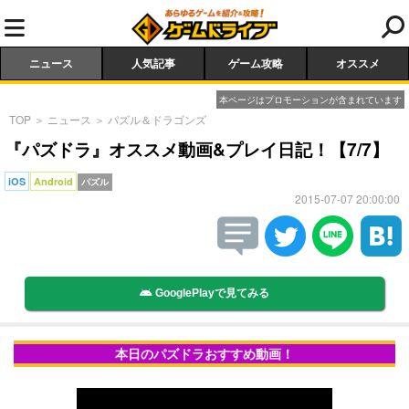
ニュース
人気記事
ゲーム攻略
オススメ
本ページはプロモーションが含まれています
TOP
＞
ニュース
＞
パズル＆ドラゴンズ
『パズドラ』オススメ動画&プレイ日記！【7/7】
iOS
Android
パズル
2015-07-07 20:00:00
GooglePlayで見てみる
本日のパズドラおすすめ動画！