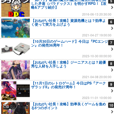
5
した矛盾（パラドックス）を明かすRPG！【攻
略&アプリ紹介】
2016-06-13 20:30:00
【おねがい社長！攻略】資源危機とは？効率よ
6
く使って実力を上げよう
2021-04-27 19:00:00
【10月30日のゲームハード】今日は『PCエンジ
7
ン』の発売36周年！
2023-10-30 00:00:00
【おねがい社長！攻略】ジーニアスとは？超優
8
秀な人材を入手しよう
2021-04-08 20:00:00
【11月1日のレトロゲーム】今日はPS『アーク
9
ザラッドII』の発売27周年！
2023-11-01 10:00:00
【おねがい社長！攻略】効率良くゲームを進め
10
る5つのポイント