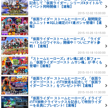
記念して「仮面ライダー」シリーズ4タイトルで
イベント同時開催！【速報】
2015-12-02 15:00:00
『仮面ライダー ストームヒーローズ』期間限定
全ユニット★3以上確定の11連ガシャ登場!!【速
報】
2015-10-26 13:15:00
『仮面ライダーストームヒーローズ』「ライダ
ーバトルロワイヤル」開催中！ついにアギト参
戦！【速報】
2015-10-18 10:00:00
『ストームヒーローズ』オレ魂に続く新フォー
ム「仮面ライダーゴースト ムサシ魂」が 早くも
登場!!【速報】
2015-10-11 10:00:00
『仮面ライダー ストームヒーローズ』「仮面ラ
イダーゴースト」のTV放送を記念して「仮面ラ
イダーゴースト」をプレゼント中!【速報】
2015-10-05 11:30:00
『仮面ライダー ストームヒーローズ』ドライブ
のTV放映クライマックスを記念して特別ライダ
ーを全員にプレゼント!【速報】