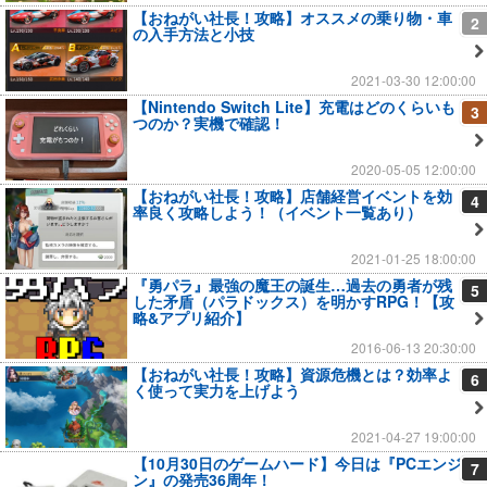
【おねがい社長！攻略】オススメの乗り物・車
2
の入手方法と小技
2021-03-30 12:00:00
【Nintendo Switch Lite】充電はどのくらいも
3
つのか？実機で確認！
2020-05-05 12:00:00
【おねがい社長！攻略】店舗経営イベントを効
4
率良く攻略しよう！（イベント一覧あり）
2021-01-25 18:00:00
『勇パラ』最強の魔王の誕生…過去の勇者が残
5
した矛盾（パラドックス）を明かすRPG！【攻
略&アプリ紹介】
2016-06-13 20:30:00
【おねがい社長！攻略】資源危機とは？効率よ
6
く使って実力を上げよう
2021-04-27 19:00:00
【10月30日のゲームハード】今日は『PCエンジ
7
ン』の発売36周年！