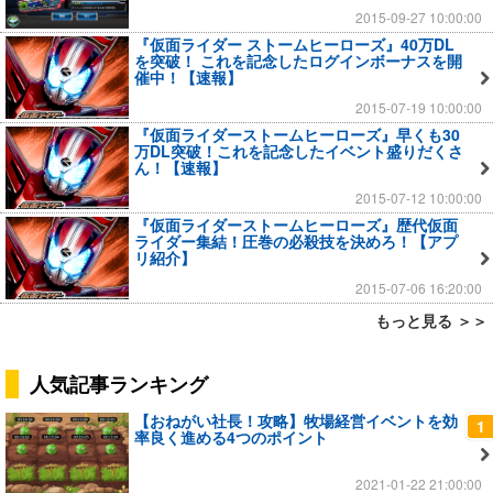
2015-09-27 10:00:00
『仮面ライダー ストームヒーローズ』40万DL
を突破！ これを記念したログインボーナスを開
催中！【速報】
2015-07-19 10:00:00
『仮面ライダーストームヒーローズ』早くも30
万DL突破！これを記念したイベント盛りだくさ
ん！【速報】
2015-07-12 10:00:00
『仮面ライダーストームヒーローズ』歴代仮面
ライダー集結！圧巻の必殺技を決めろ！【アプ
リ紹介】
2015-07-06 16:20:00
もっと見る ＞＞
人気記事ランキング
【おねがい社長！攻略】牧場経営イベントを効
1
率良く進める4つのポイント
2021-01-22 21:00:00