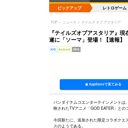
ピックアップ
レトロゲーム
TOP
＞
ニュース
＞
テイルズ オブ アスタリア
『テイルズオブアスタリア』現在
遂に「ソーマ」登場！【速報】
iOS
Android
RPG
AppStoreで見てみる
バンダイナムコエンターテインメントは
映されたTVアニメ「GOD EATER」
今回新たに、追加された限定コラボクエス
スのようである。