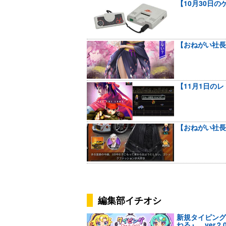
【10月30日
【おねがい社長
【11月1日の
【おねがい社長
編集部イチオシ
新規タイピング
ねる』、ver.2