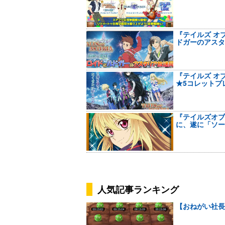
『テイルズ オ
ドガーのアスタ
『テイルズ オ
★5コレットプ
『テイルズオブ
に、遂に「ソー
人気記事ランキング
【おねがい社長