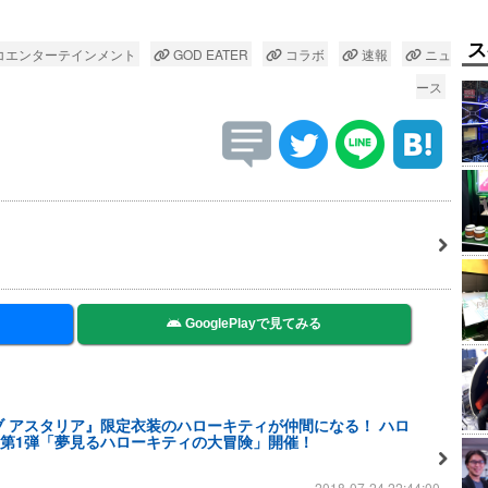
ス
コエンターテインメント
GOD EATER
コラボ
速報
ニュ
ース
GooglePlayで見てみる
ブ アスタリア』限定衣装のハローキティが仲間になる！ ハロ
第1弾「夢見るハローキティの大冒険」開催！
2018-07-24 22:44:00