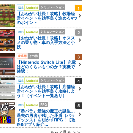
シミュレーション
1
iOS
Android
【おねがい社長！攻略】牧場経
営イベントを効率良く進める4つ
のポイント
シミュレーション
2
iOS
Android
【おねがい社長！攻略】オスス
メの乗り物・車の入手方法と小
技
家庭用
その他
3
【Nintendo Switch Lite】充電
はどのくらいもつのか？実機で
確認！
シミュレーション
4
iOS
Android
【おねがい社長！攻略】店舗経
営イベントを効率良く攻略しよ
う！（イベント一覧あり）
RPG
5
iOS
Android
『勇パラ』最強の魔王の誕生…
過去の勇者が残した矛盾（パラ
ドックス）を明かすRPG！【攻
略&アプリ紹介...
もっと見る ＞＞