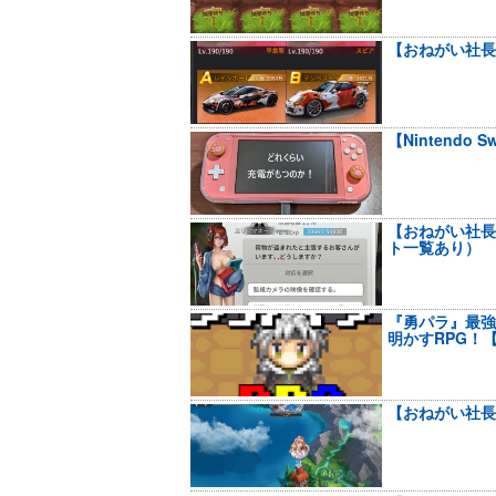
【おねがい社長
【Nintendo
【おねがい社長
ト一覧あり）
『勇パラ』最強
明かすRPG！
【おねがい社長