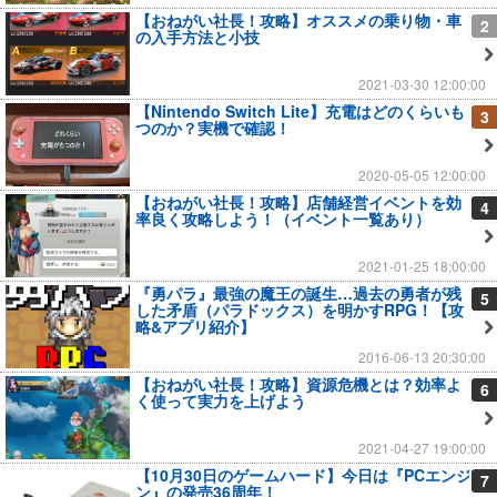
【おねがい社長！攻略】オススメの乗り物・車
2
の入手方法と小技
2021-03-30 12:00:00
【Nintendo Switch Lite】充電はどのくらいも
3
つのか？実機で確認！
2020-05-05 12:00:00
【おねがい社長！攻略】店舗経営イベントを効
4
率良く攻略しよう！（イベント一覧あり）
2021-01-25 18:00:00
『勇パラ』最強の魔王の誕生…過去の勇者が残
5
した矛盾（パラドックス）を明かすRPG！【攻
略&アプリ紹介】
2016-06-13 20:30:00
【おねがい社長！攻略】資源危機とは？効率よ
6
く使って実力を上げよう
2021-04-27 19:00:00
【10月30日のゲームハード】今日は『PCエンジ
7
ン』の発売36周年！