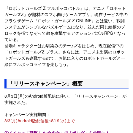
『ロボットガールズ Z フルボッコバトル』は、アニメ「ロボット
ガールズZ」が題材のスマホ向けゲームアプリ。現在サービス中の
ブラウザゲーム『ロボットガールズ Z ONLINE』とは違い、戦闘
システムがシンプルなパズルゲームになり、並んだ同じ絵柄のブ
ロックを指でなぞって敵を攻撃するアクションパズルRPGとなっ
ている。
登場キャラクターはお馴染みのチームZをはじめ、現在配信中の
「ロボットガールズZ プラス」さらには、アニメ未出演のロボッ
トガールズも参戦するので、お気に入りのロボットガールズと一
緒にフルボッコライフを楽しもう。
「リリースキャンペーン」概要
8月3日(月)のAndroid版配信に伴い、「リリースキャンペーン」が
実施された。
キャンペーン実施期間：
8/3(月)Android版配信後~8/19(水)まで
①イベクエ「襲撃！ 結合少女」で「ボング」を仲間に！