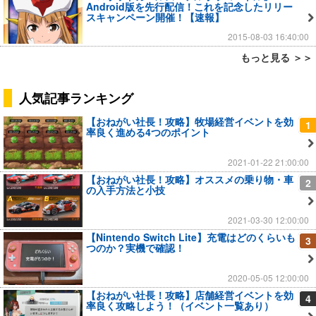
Android版を先行配信！これを記念したリリー
スキャンペーン開催！【速報】
2015-08-03 16:40:00
もっと見る ＞＞
人気記事ランキング
【おねがい社長！攻略】牧場経営イベントを効
1
率良く進める4つのポイント
2021-01-22 21:00:00
【おねがい社長！攻略】オススメの乗り物・車
2
の入手方法と小技
2021-03-30 12:00:00
【Nintendo Switch Lite】充電はどのくらいも
3
つのか？実機で確認！
2020-05-05 12:00:00
【おねがい社長！攻略】店舗経営イベントを効
4
率良く攻略しよう！（イベント一覧あり）