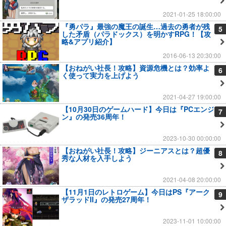
2021-01-25 18:00:00
『勇パラ』最強の魔王の誕生…過去の勇者が残
5
した矛盾（パラドックス）を明かすRPG！【攻
略&アプリ紹介】
2016-06-13 20:30:00
【おねがい社長！攻略】資源危機とは？効率よ
6
く使って実力を上げよう
2021-04-27 19:00:00
【10月30日のゲームハード】今日は『PCエンジ
7
ン』の発売36周年！
2023-10-30 00:00:00
【おねがい社長！攻略】ジーニアスとは？超優
8
秀な人材を入手しよう
2021-04-08 20:00:00
【11月1日のレトロゲーム】今日はPS『アーク
9
ザラッドII』の発売27周年！
2023-11-01 10:00:00