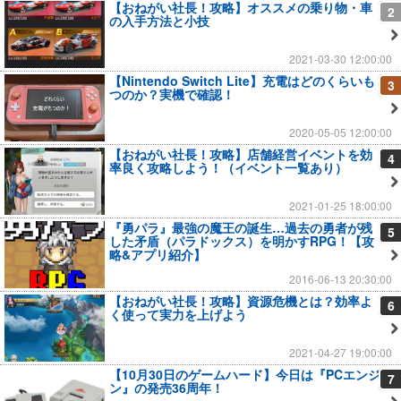
【おねがい社長！攻略】オススメの乗り物・車
2
の入手方法と小技
2021-03-30 12:00:00
【Nintendo Switch Lite】充電はどのくらいも
3
つのか？実機で確認！
2020-05-05 12:00:00
【おねがい社長！攻略】店舗経営イベントを効
4
率良く攻略しよう！（イベント一覧あり）
2021-01-25 18:00:00
『勇パラ』最強の魔王の誕生…過去の勇者が残
5
した矛盾（パラドックス）を明かすRPG！【攻
略&アプリ紹介】
2016-06-13 20:30:00
【おねがい社長！攻略】資源危機とは？効率よ
6
く使って実力を上げよう
2021-04-27 19:00:00
【10月30日のゲームハード】今日は『PCエンジ
7
ン』の発売36周年！