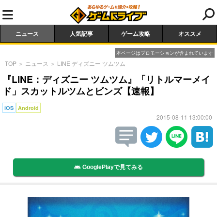
ニュース
人気記事
ゲーム攻略
オススメ
本ページはプロモーションが含まれています
TOP
＞
ニュース
＞
LINE ディズニー ツムツム
『LINE：ディズニー ツムツム』「リトルマーメイ
ド」スカットルツムとビンズ【速報】
iOS
Android
2015-08-11 13:00:00
GooglePlayで見てみる