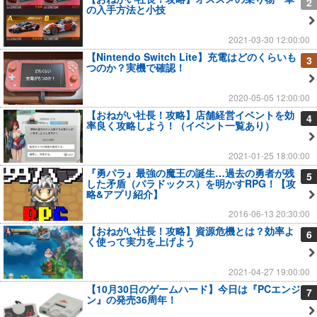
2
の入手方法と小技
2021-03-30 12:00:00
【Nintendo Switch Lite】充電はどのくらいも
3
つのか？実機で確認！
2020-05-05 12:00:00
【おねがい社長！攻略】店舗経営イベントを効
4
率良く攻略しよう！（イベント一覧あり）
2021-01-25 18:00:00
『勇パラ』最強の魔王の誕生…過去の勇者が残
5
した矛盾（パラドックス）を明かすRPG！【攻
略&アプリ紹介】
2016-06-13 20:30:00
【おねがい社長！攻略】資源危機とは？効率よ
6
く使って実力を上げよう
2021-04-27 19:00:00
【10月30日のゲームハード】今日は『PCエンジ
7
ン』の発売36周年！