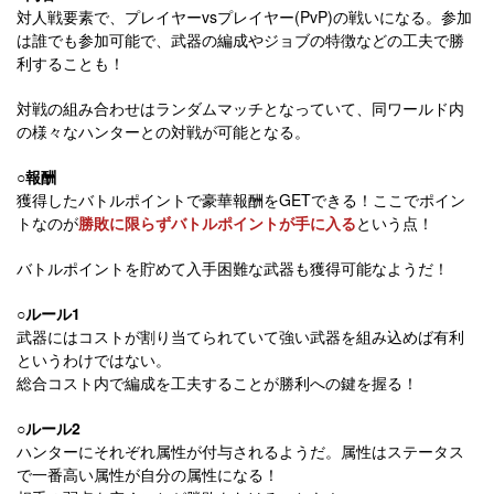
対人戦要素で、プレイヤーvsプレイヤー(PvP)の戦いになる。参加
は誰でも参加可能で、武器の編成やジョブの特徴などの工夫で勝
利することも！
対戦の組み合わせはランダムマッチとなっていて、同ワールド内
の様々なハンターとの対戦が可能となる。
○報酬
獲得したバトルポイントで豪華報酬をGETできる！ここでポイン
トなのが
勝敗に限らずバトルポイントが手に入る
という点！
バトルポイントを貯めて入手困難な武器も獲得可能なようだ！
○ルール1
武器にはコストが割り当てられていて強い武器を組み込めば有利
というわけではない。
総合コスト内で編成を工夫することが勝利への鍵を握る！
○ルール2
ハンターにそれぞれ属性が付与されるようだ。属性はステータス
で一番高い属性が自分の属性になる！