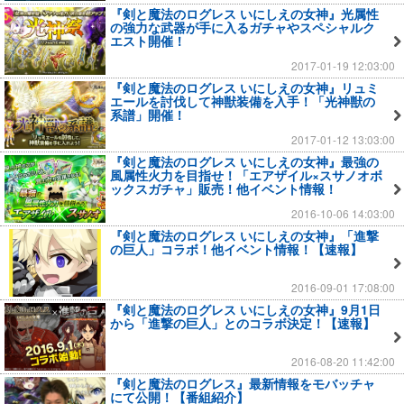
『剣と魔法のログレス いにしえの女神』光属性
の強力な武器が手に入るガチャやスペシャルク
エスト開催！
2017-01-19 12:03:00
『剣と魔法のログレス いにしえの女神』リュミ
エールを討伐して神獣装備を入手！「光神獣の
系譜」開催！
2017-01-12 13:03:00
『剣と魔法のログレス いにしえの女神』最強の
風属性火力を目指せ！「エアザイル×スサノオボ
ックスガチャ」販売！他イベント情報！
2016-10-06 14:03:00
『剣と魔法のログレス いにしえの女神』「進撃
の巨人」コラボ！他イベント情報！【速報】
2016-09-01 17:08:00
『剣と魔法のログレス いにしえの女神』9月1日
から「進撃の巨人」とのコラボ決定！【速報】
2016-08-20 11:42:00
『剣と魔法のログレス』最新情報をモバッチャ
にて公開！【番組紹介】