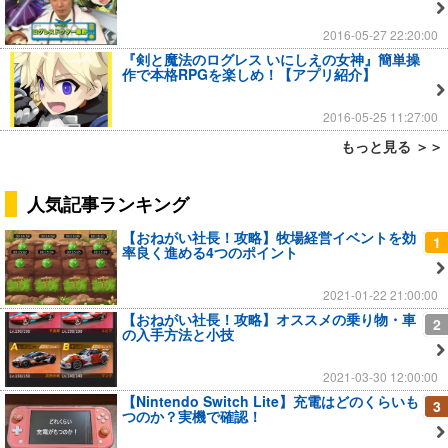
2016-05-27 22:20:00
『剣と魔法のログレス いにしえの女神』簡単操
作で本格RPGを楽しめ！【アプリ紹介】
2016-05-25 11:27:00
もっと見る ＞＞
人気記事ランキング
【おねがい社長！攻略】牧場経営イベントを効
1
率良く進める4つのポイント
2021-01-22 21:00:00
【おねがい社長！攻略】オススメの乗り物・車
2
の入手方法と小技
2021-03-30 12:00:00
【Nintendo Switch Lite】充電はどのくらいも
3
つのか？実機で確認！