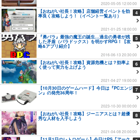
2020-05-05 12:00:00
【おねがい社長！攻略】店舗経営イベントを効
4
率良く攻略しよう！（イベント一覧あり）
2021-01-25 18:00:00
『勇パラ』最強の魔王の誕生…過去の勇者が残
5
した矛盾（パラドックス）を明かすRPG！【攻
略&アプリ紹介】
2016-06-13 20:30:00
【おねがい社長！攻略】資源危機とは？効率よ
6
く使って実力を上げよう
2021-04-27 19:00:00
【10月30日のゲームハード】今日は『PCエンジ
7
ン』の発売36周年！
2023-10-30 00:00:00
【おねがい社長！攻略】ジーニアスとは？超優
8
秀な人材を入手しよう
2021-04-08 20:00:00
【11月1日のレトロゲーム】今日はPS『アーク