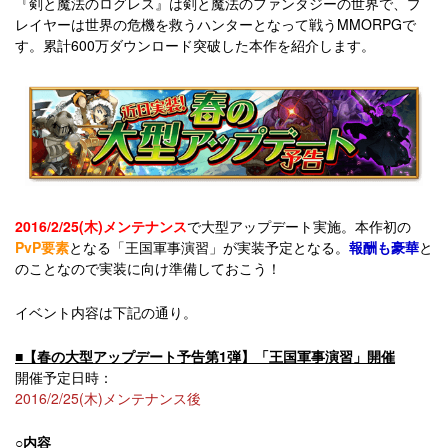
『剣と魔法のログレス』は剣と魔法のファンタジーの世界で、プ
レイヤーは世界の危機を救うハンターとなって戦うMMORPGで
す。累計600万ダウンロード突破した本作を紹介します。
2016/2/25(木)メンテナンス
で大型アップデート実施。本作初の
PvP要素
となる「王国軍事演習」が実装予定となる。
報酬も豪華
と
のことなので実装に向け準備しておこう！
イベント内容は下記の通り。
■【春の大型アップデート予告第1弾】「王国軍事演習」開催
開催予定日時：
2016/2/25(木)メンテナンス後
○内容