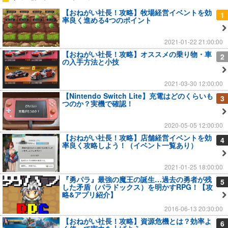
【おねがい社長！攻略】牧場経営イベントを効
1
率良く進める4つのポイント
2021-01-22 21:00:00
【おねがい社長！攻略】オススメの乗り物・車
2
の入手方法と小技
2021-03-30 12:00:00
【Nintendo Switch Lite】充電はどのくらいも
3
つのか？実機で確認！
2020-05-05 12:00:00
【おねがい社長！攻略】店舗経営イベントを効
4
率良く攻略しよう！（イベント一覧あり）
2021-01-25 18:00:00
『勇パラ』最強の魔王の誕生…過去の勇者が残
5
した矛盾（パラドックス）を明かすRPG！【攻
略&アプリ紹介】
2016-06-13 20:30:00
【おねがい社長！攻略】資源危機とは？効率よ
6