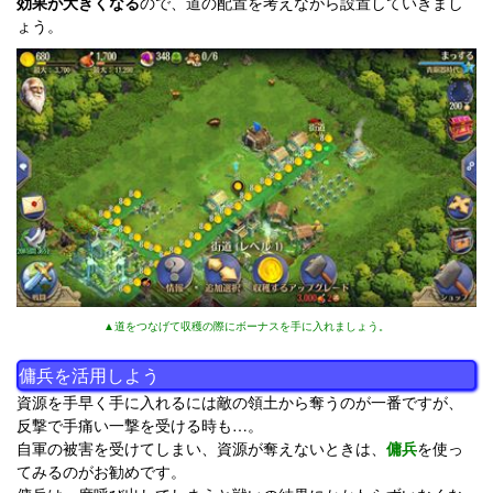
効果が大きくなる
ので、道の配置を考えながら設置していきまし
ょう。
▲道をつなげて収穫の際にボーナスを手に入れましょう。
傭兵を活用しよう
資源を手早く手に入れるには敵の領土から奪うのが一番ですが、
反撃で手痛い一撃を受ける時も…。
自軍の被害を受けてしまい、資源が奪えないときは、
傭兵
を使っ
てみるのがお勧めです。