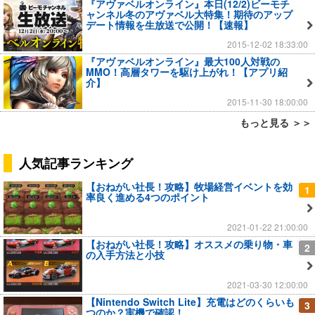
『アヴァベルオンライン』本日(12/2)ビーモチ
ャンネル冬のアヴァベル大特集！期待のアップ
デート情報を生放送で公開！【速報】
2015-12-02 18:33:00
『アヴァベルオンライン』最大100人対戦の
MMO！高層タワーを駆け上がれ！【アプリ紹
介】
2015-11-30 18:00:00
もっと見る ＞＞
人気記事ランキング
【おねがい社長！攻略】牧場経営イベントを効
1
率良く進める4つのポイント
2021-01-22 21:00:00
【おねがい社長！攻略】オススメの乗り物・車
2
の入手方法と小技
2021-03-30 12:00:00
【Nintendo Switch Lite】充電はどのくらいも
3
つのか？実機で確認！