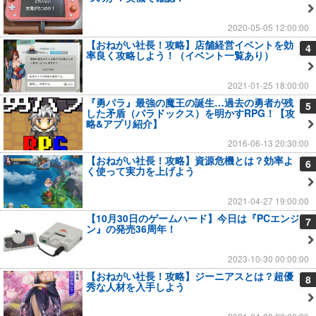
2020-05-05 12:00:00
【おねがい社長！攻略】店舗経営イベントを効
4
率良く攻略しよう！（イベント一覧あり）
2021-01-25 18:00:00
『勇パラ』最強の魔王の誕生…過去の勇者が残
5
した矛盾（パラドックス）を明かすRPG！【攻
略&アプリ紹介】
2016-06-13 20:30:00
【おねがい社長！攻略】資源危機とは？効率よ
6
く使って実力を上げよう
2021-04-27 19:00:00
【10月30日のゲームハード】今日は『PCエンジ
7
ン』の発売36周年！
2023-10-30 00:00:00
【おねがい社長！攻略】ジーニアスとは？超優
8
秀な人材を入手しよう