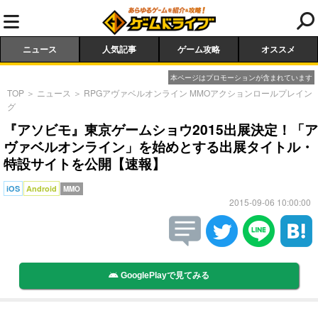
ニュース
人気記事
ゲーム攻略
オススメ
本ページはプロモーションが含まれています
TOP
＞
ニュース
＞
RPGアヴァベルオンライン MMOアクションロールプレイン
グ
『アソビモ』東京ゲームショウ2015出展決定！「ア
ヴァベルオンライン」を始めとする出展タイトル・
特設サイトを公開【速報】
iOS
Android
MMO
2015-09-06 10:00:00
GooglePlayで見てみる