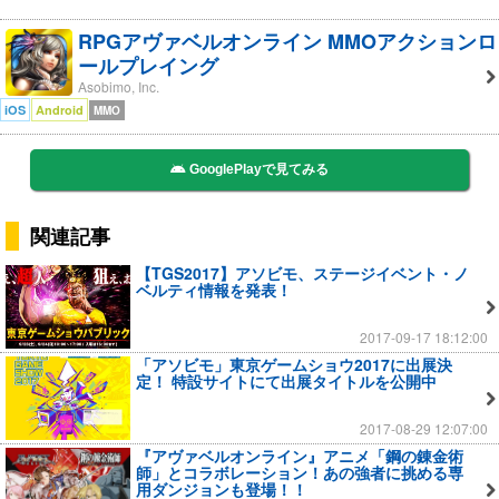
RPGアヴァベルオンライン MMOアクションロ
ールプレイング
Asobimo, Inc.
iOS
Android
MMO
GooglePlayで見てみる
関連記事
【TGS2017】アソビモ、ステージイベント・ノ
ベルティ情報を発表！
2017-09-17 18:12:00
「アソビモ」東京ゲームショウ2017に出展決
定！ 特設サイトにて出展タイトルを公開中
2017-08-29 12:07:00
『アヴァベルオンライン』アニメ「鋼の錬金術
師」とコラボレーション！あの強者に挑める専
用ダンジョンも登場！！