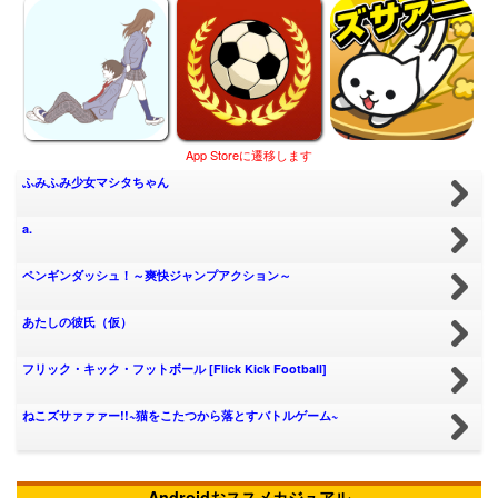
App Storeに遷移します
ふみふみ少女マシタちゃん
a.
ペンギンダッシュ！～爽快ジャンプアクション～
あたしの彼氏（仮）
フリック・キック・フットボール [Flick Kick Football]
ねこズサァァァー!!~猫をこたつから落とすバトルゲーム~
Androidおススメカジュアル