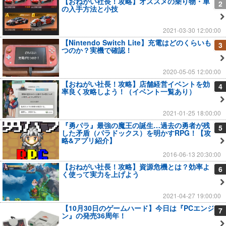
【おねがい社長！攻略】オススメの乗り物・車
2
の入手方法と小技
2021-03-30 12:00:00
【Nintendo Switch Lite】充電はどのくらいも
3
つのか？実機で確認！
2020-05-05 12:00:00
【おねがい社長！攻略】店舗経営イベントを効
4
率良く攻略しよう！（イベント一覧あり）
2021-01-25 18:00:00
『勇パラ』最強の魔王の誕生…過去の勇者が残
5
した矛盾（パラドックス）を明かすRPG！【攻
略&アプリ紹介】
2016-06-13 20:30:00
【おねがい社長！攻略】資源危機とは？効率よ
6
く使って実力を上げよう
2021-04-27 19:00:00
【10月30日のゲームハード】今日は『PCエンジ
7
ン』の発売36周年！