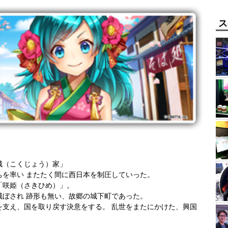
ス
城（こくじょう）家」
ちを率い またたく間に西日本を制圧していった。
「咲姫（さきひめ）」。
滅ぼされ 跡形も無い、故郷の城下町であった。
を支え、国を取り戻す決意をする。 乱世をまたにかけた、興国