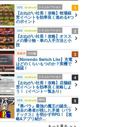
シミュレーション
1
iOS
Android
【おねがい社長！攻略】牧場経
営イベントを効率良く進める4つ
のポイント
シミュレーション
2
iOS
Android
【おねがい社長！攻略】オスス
メの乗り物・車の入手方法と小
技
家庭用
その他
3
【Nintendo Switch Lite】充電
はどのくらいもつのか？実機で
確認！
シミュレーション
4
iOS
Android
【おねがい社長！攻略】店舗経
営イベントを効率良く攻略しよ
う！（イベント一覧あり）
RPG
5
iOS
Android
『勇パラ』最強の魔王の誕生…
過去の勇者が残した矛盾（パラ
ドックス）を明かすRPG！【攻
略&アプリ紹介...
もっと見る ＞＞