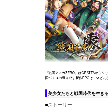
『戦国アスカZERO』はORATTAか
国づくりの織り成す新作RPGは一体どん
美少女たちと戦国時代を生き
■ストーリー