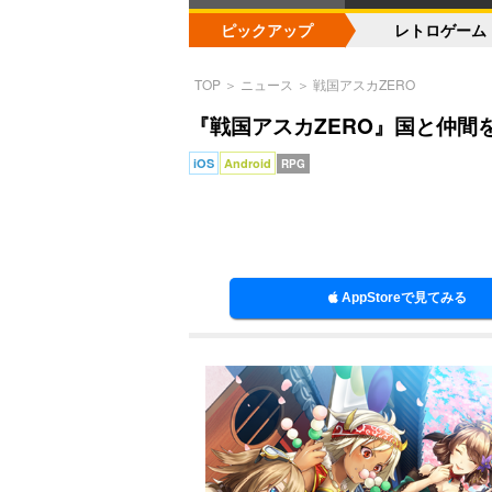
ピックアップ
レトロゲーム
TOP
＞
ニュース
＞
戦国アスカZERO
『戦国アスカZERO』国と仲間
iOS
Android
RPG
AppStoreで見てみる