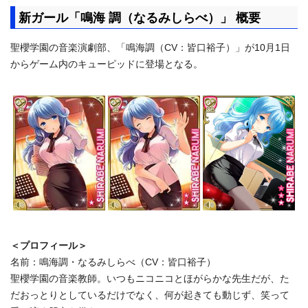
新ガール「鳴海 調（なるみしらべ）」 概要
聖櫻学園の音楽演劇部、「鳴海調（CV：皆口裕子）」
が10月1日
からゲーム内のキューピッドに登場となる。
＜プロフィール＞
名前：鳴海調・なるみしらべ（CV：皆口裕子）
聖櫻学園の音楽教師。いつもニコニコとほがらかな先生だが、
た
だおっとりとしているだけでなく、何が起きても動じず、
笑って