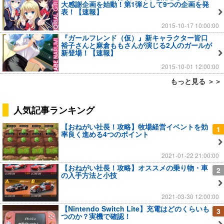
大感謝企画を始動！第1弾として9つの企画を発
表！【速報】
2015-10-17 10:00:00
『ガールフレンド（仮）』新キャラクター皆口
裕子さんと麻倉ももさんが演じる2人のガールが
新登場！【速報】
2015-10-01 12:00:00
もっと見る ＞＞
人気記事ランキング
【おねがい社長！攻略】牧場経営イベントを効
1
率良く進める4つのポイント
2021-01-22 21:00:00
【おねがい社長！攻略】オススメの乗り物・車
2
の入手方法と小技
2021-03-30 12:00:00
【Nintendo Switch Lite】充電はどのくらいも
3
つのか？実機で確認！