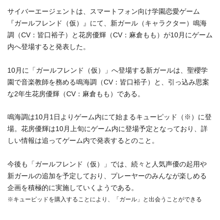
サイバーエージェントは、スマートフォン向け学園恋愛ゲーム
『ガールフレンド（仮）』にて、新ガール（キャラクター）鳴海
調（CV：皆口裕子）と花房優輝（CV：麻倉もも）が10月にゲーム
内へ登場すると発表した。
10月に「ガールフレンド（仮）」
へ登場する新ガールは、聖櫻学
園で音楽教師を務める鳴海調（
CV：皆口裕子）と、引っ込み思案
な2年生花房優輝（CV：
麻倉もも）である。
鳴海調は10月1日よりゲーム内にて始まるキューピッド（※）
に登
場。
花房優輝は10月上旬にゲーム内に登場予定となっており、
詳
しい情報は追ってゲーム内で発表するとのこと。
今後も「
ガールフレンド（仮）」では、
続々と人気声優の起用や
新ガールの追加を予定しており、
プレーヤーのみんなが楽しめる
企画を積極的に実施し
ていくようである。
※キューピッドを購入することにより、「ガール」
と出会うことができる