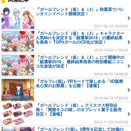
『ガールフレンド（仮）＆（♪）』秋葉原でバレ
ンタインイベント開催決定！
2017-02-10 13:03:00
『ガールフレンド（仮）＆（♪）』キャラクター
人気No1を決定する「総選挙2016」の最終結果
を発表！ TOP3ガールのCD化が決定！
2016-10-04 11:00:00
『ガールフレンド（仮）＆（♪）』にて開催中の
「総選挙2016」 最終結果発表の特別番組ニコニ
コ生放送が決定！
2016-09-20 18:48:00
『ガルフレ(仮)』VRモードで楽しめる「3D版椎
名心実のお部屋」を公開！【速報】
2016-08-19 10:59:00
『ガールフレンド（仮）』クリスマス特別企
画！「間接キスの味」のタブレット菓子を販売
決定！【速報】
2015-11-22 14:00:00
『ガールフレンド(仮)』3周年を記念して30個の