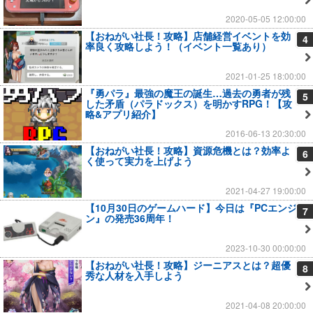
2020-05-05 12:00:00
【おねがい社長！攻略】店舗経営イベントを効
4
率良く攻略しよう！（イベント一覧あり）
2021-01-25 18:00:00
『勇パラ』最強の魔王の誕生…過去の勇者が残
5
した矛盾（パラドックス）を明かすRPG！【攻
略&アプリ紹介】
2016-06-13 20:30:00
【おねがい社長！攻略】資源危機とは？効率よ
6
く使って実力を上げよう
2021-04-27 19:00:00
【10月30日のゲームハード】今日は『PCエンジ
7
ン』の発売36周年！
2023-10-30 00:00:00
【おねがい社長！攻略】ジーニアスとは？超優
8
秀な人材を入手しよう
2021-04-08 20:00:00