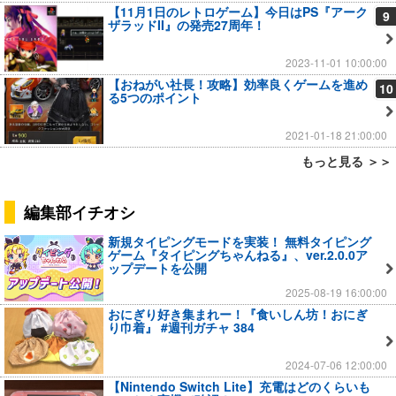
【11月1日のレトロゲーム】今日はPS『アーク
9
ザラッドII』の発売27周年！
2023-11-01 10:00:00
【おねがい社長！攻略】効率良くゲームを進め
10
る5つのポイント
2021-01-18 21:00:00
もっと見る ＞＞
編集部イチオシ
新規タイピングモードを実装！ 無料タイピング
ゲーム『タイピングちゃんねる』、ver.2.0.0ア
ップデートを公開
2025-08-19 16:00:00
おにぎり好き集まれー！『食いしん坊！おにぎ
り巾着』 #週刊ガチャ 384
2024-07-06 12:00:00
【Nintendo Switch Lite】充電はどのくらいも