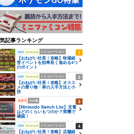
気記事ランキング
シミュレーション
1
iOS
Android
【おねがい社長！攻略】牧場経
営イベントを効率良く進める4つ
のポイント
シミュレーション
2
iOS
Android
【おねがい社長！攻略】オスス
メの乗り物・車の入手方法と小
技
家庭用
その他
3
【Nintendo Switch Lite】充電
はどのくらいもつのか？実機で
確認！
シミュレーション
4
iOS
Android
【おねがい社長！攻略】店舗経