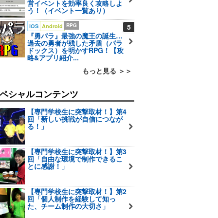
営イベントを効率良く攻略しよ
う！（イベント一覧あり）
RPG
5
iOS
Android
『勇パラ』最強の魔王の誕生…
過去の勇者が残した矛盾（パラ
ドックス）を明かすRPG！【攻
略&アプリ紹介...
もっと見る ＞＞
ペシャルコンテンツ
【専門学校生に突撃取材！】第4
回「新しい挑戦が自信につなが
る！」
【専門学校生に突撃取材！】第3
回「自由な環境で制作できるこ
とに感謝！」
【専門学校生に突撃取材！】第2
回「個人制作を経験して知っ
た、チーム制作の大切さ」