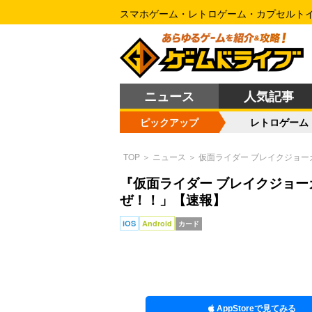
スマホゲーム・レトロゲーム・カプセルト
ニュース
人気記事
ピックアップ
レトロゲーム
TOP
＞
ニュース
＞
仮面ライダー ブレイクジョー
『仮面ライダー ブレイクジョー
ぜ！！」【速報】
iOS
Android
カード
AppStoreで見てみる