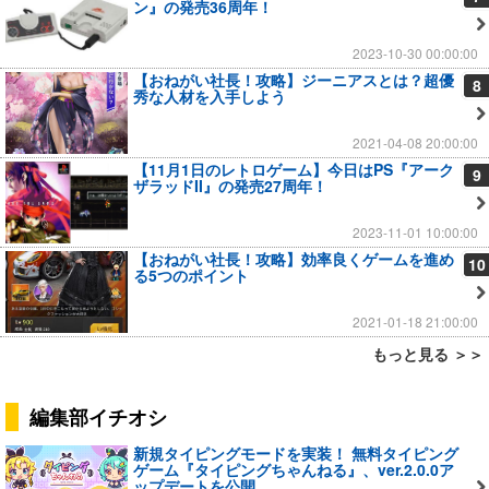
ン』の発売36周年！
2023-10-30 00:00:00
【おねがい社長！攻略】ジーニアスとは？超優
8
秀な人材を入手しよう
2021-04-08 20:00:00
【11月1日のレトロゲーム】今日はPS『アーク
9
ザラッドII』の発売27周年！
2023-11-01 10:00:00
【おねがい社長！攻略】効率良くゲームを進め
10
る5つのポイント
2021-01-18 21:00:00
もっと見る ＞＞
編集部イチオシ
新規タイピングモードを実装！ 無料タイピング
ゲーム『タイピングちゃんねる』、ver.2.0.0ア
ップデートを公開