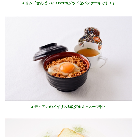
▲リム『せんぱ～い！Berryグッドなパンケーキです！』
▲ディアナのメイリスB級グルメ～スープ付～