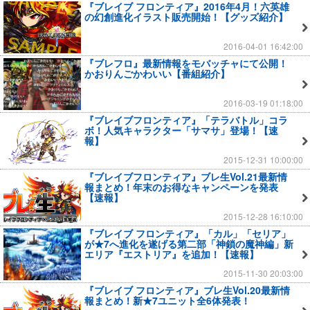
『ブレイブ フロンティア』2016年4月！六英雄
の幻創進化イラスト販売開始！【グッズ紹介】
2016-04-01 16:42:00
『ブレフロ』最新情報をモバッチャにて公開！
かおりんごかわいい【番組紹介】
2016-03-19 01:18:00
『ブレイブフロンティア』「テラバトル」コラ
ボ！人気キャラクター「サマサ」登場！【速
報】
2015-12-31 10:00:00
『ブレイブフロンティア』ブレ生Vol.21最新情
報まとめ！年末のお得なキャンペーンを発表
【速報】
2015-12-28 16:10:00
『ブレイブ フロンティア』「カル」「セリア」
が★7へ進化を遂げる第二部「神鎖の魔神編」新
エリア『エストリア』を追加！【速報】
2015-11-30 20:03:00
『ブレイブ フロンティア』ブレ生Vol.20最新情
報まとめ！新★7ユニット全6体発表！