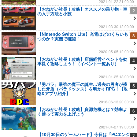
2021-01-22 21:00:00
【おねがい社長！攻略】オススメの乗り物・車
2
の入手方法と小技
2021-03-30 12:00:00
【Nintendo Switch Lite】充電はどのくらいも
3
つのか？実機で確認！
2020-05-05 12:00:00
【おねがい社長！攻略】店舗経営イベントを効
4
率良く攻略しよう！（イベント一覧あり）
2021-01-25 18:00:00
『勇パラ』最強の魔王の誕生…過去の勇者が残
5
した矛盾（パラドックス）を明かすRPG！【攻
略&アプリ紹介】
2016-06-13 20:30:00
【おねがい社長！攻略】資源危機とは？効率よ
6
く使って実力を上げよう
2021-04-27 19:00:00
【10月30日のゲームハード】今日は『PCエンジ
7