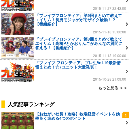
2015-11-27 22:42:00
『ブレイブフロンティア』第9回まとめて教えて
エイリム！長男モジャゲがモザイク騒動！？
【番組紹介】
2015-11-18 15:00:00
『ブレイブフロンティア』第8回まとめて教えて
エイリム！高橋Pとかおりんごがみんなの質問に
答える！【番組紹介】
2015-11-13 19:00:00
『ブレイブ フロンティア』ブレ生Vol.19最新情
報まとめ！☆7ユニット大量発表！
2015-10-28 21:09:00
もっと見る ＞＞
人気記事ランキング
【おねがい社長！攻略】牧場経営イベントを効
1
率良く進める4つのポイント