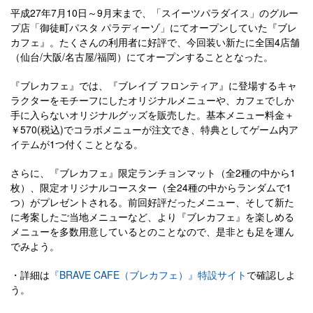
平成27年7月10日～9月末まで、「スイーツパラダイス」のグルー
プ店「御徒町パスタ パラディーゾ」にてオープンしていた『ブレ
カフェ』。たくさんの利用者に好評で、今回装い新たに全国4店舗
（仙台/大阪/名古屋/福岡）にてオープンすることとなった。
『ブレカフェ』では、『ブレイブ フロンティア』に登場するキャ
ラクターをモチーフにしたオリジナルメニューや、カフェでしか
手に入らないオリジナルグッズを販売した。基本メニュー料金＋
￥570(税込)でコラボメニューが注文でき、特典としてゲーム内ア
イテムが1つ付くこととなる。
さらに、『ブレカフェ』限定ランチョンマット（全2種の中から1
枚）、限定オリジナルコースター（全24種の中からランダムで1
つ）がプレゼントされる。前回好評だったメニュー、そして新た
に考案したご当地メニューなど、より『ブレカフェ』を楽しめる
メニューを多数用意しているとのことなので、是非とも足を運ん
でみよう。
・詳細は
『BRAVE CAFE（ブレカフェ）』特設サイト
で確認しよ
う。