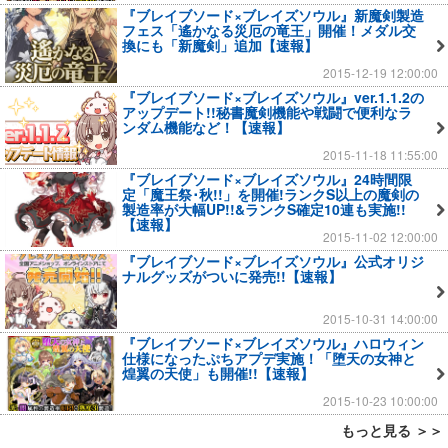
『ブレイブソード×ブレイズソウル』新魔剣製造
フェス「遙かなる災厄の竜王」開催！メダル交
換にも「新魔剣」追加【速報】
2015-12-19 12:00:00
『ブレイブソード×ブレイズソウル』ver.1.1.2の
アップデート!!秘書魔剣機能や戦闘で便利なラ
ンダム機能など！【速報】
2015-11-18 11:55:00
『ブレイブソード×ブレイズソウル』24時間限
定「魔王祭･秋!!」を開催!ランクS以上の魔剣の
製造率が大幅UP!!&ランクS確定10連も実施!!
【速報】
2015-11-02 12:00:00
『ブレイブソード×ブレイズソウル』公式オリジ
ナルグッズがついに発売!!【速報】
2015-10-31 14:00:00
『ブレイブソード×ブレイズソウル』ハロウィン
仕様になったぷちアプデ実施！「堕天の女神と
煌翼の天使」も開催!!【速報】
2015-10-23 10:00:00
もっと見る ＞＞