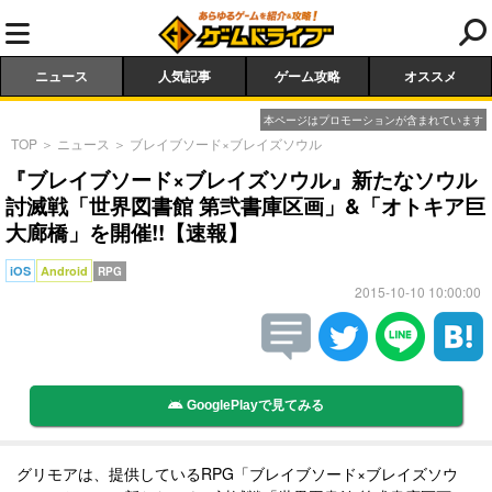
ニュース
人気記事
ゲーム攻略
オススメ
本ページはプロモーションが含まれています
TOP
＞
ニュース
＞
ブレイブソード×ブレイズソウル
『ブレイブソード×ブレイズソウル』新たなソウル
討滅戦「世界図書館 第弐書庫区画」&「オトキア巨
大廊橋」を開催!!【速報】
iOS
Android
RPG
2015-10-10 10:00:00
GooglePlayで見てみる
グリモアは、提供しているRPG「ブレイブソード×ブレイズソウ