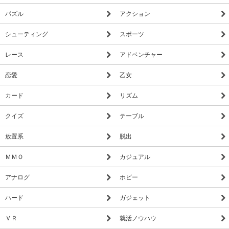
パズル
アクション
シューティング
スポーツ
レース
アドベンチャー
恋愛
乙女
カード
リズム
クイズ
テーブル
放置系
脱出
ＭＭＯ
カジュアル
アナログ
ホビー
ハード
ガジェット
ＶＲ
就活ノウハウ