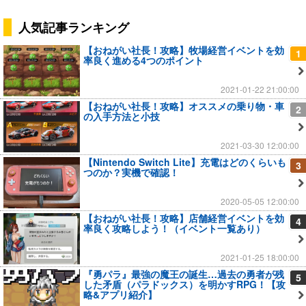
人気記事ランキング
【おねがい社長！攻略】牧場経営イベントを効
1
率良く進める4つのポイント
2021-01-22 21:00:00
【おねがい社長！攻略】オススメの乗り物・車
2
の入手方法と小技
2021-03-30 12:00:00
【Nintendo Switch Lite】充電はどのくらいも
3
つのか？実機で確認！
2020-05-05 12:00:00
【おねがい社長！攻略】店舗経営イベントを効
4
率良く攻略しよう！（イベント一覧あり）
2021-01-25 18:00:00
『勇パラ』最強の魔王の誕生…過去の勇者が残
5
した矛盾（パラドックス）を明かすRPG！【攻
略&アプリ紹介】