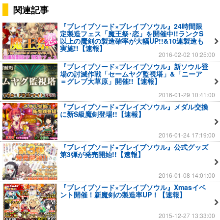
関連記事
『ブレイブソード×ブレイブソウル』24時間限
定製造フェス「魔王祭･恋」を開催中!!ランクS
以上の魔剣の製造確率が大幅UP!!&10連製造も
実施!!【速報】
2016-02-02 10:25:00
『ブレイブソード×ブレイブソウル』新ソウル登
場の討滅作戦「セームヤグ監視塔」&「ニーア
＝グレブ大草原」開催!!【速報】
2016-01-29 10:41:00
『ブレイブソード×ブレイズソウル』メダル交換
に新S級魔剣登場!!【速報】
2016-01-24 17:19:00
『ブレイブソード×ブレイブソウル』公式グッズ
第3弾が発売開始!!【速報】
2016-01-08 14:01:00
『ブレイブソード×ブレイブソウル』Xmasイベ
ント開催！新魔剣の製造率UP！【速報】
2015-12-27 13:33:00