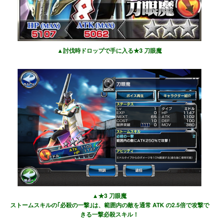
▲討伐時ドロップで手に入る★3 刀眼魔
▲★3 刀眼魔
ストームスキルの｢必殺の一撃｣は、範囲内の敵を通常 ATK の2.5倍で攻撃で
きる一撃必殺スキル！