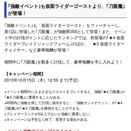
｢強敵イベント｣も仮面ライダーゴーストより、｢刀眼魔｣
が登場！
｢強敵イベント｣も「仮面ライダーゴースト」をフィーチャーし、
第1話に登場した｢刀眼魔」が強敵BOSSとして登場！また、イベン
ト中の討伐ポイントに応じたランキングでは、初登場の｢★4 仮面
ライダーブレイドジャックフォーム｣のほか、「★3 仮面ライダー
チェイサー」など豪華報酬が登場！
期間中に｢刀眼魔｣を数多く討伐して、豪華報酬を手に入れよう！
【キャンペーン期間】
2015年10月15日（木）12:59 まで(予定)
※イベント期間中にさまざまなクエストをプレイすると、強敵｢★4 刀眼魔｣か
｢★3 刀眼魔｣に遭遇することがある。
※時間内に強敵を倒して討伐に成功すると、「強敵ガシャチケット」や｢★4
刀眼魔｣や｢★3 刀眼魔｣を獲得することができる。
※プレイヤーランクが5以上でないと強敵に遭遇しない。
※キャンペーンは予告なく終了、変更する場合がある。