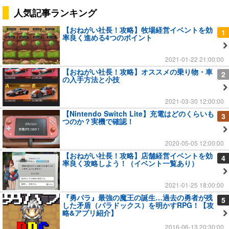
人気記事ランキング
【おねがい社長！攻略】牧場経営イベントを効
1
率良く進める4つのポイント
2021-01-22 21:00:00
【おねがい社長！攻略】オススメの乗り物・車
2
の入手方法と小技
2021-03-30 12:00:00
【Nintendo Switch Lite】充電はどのくらいも
3
つのか？実機で確認！
2020-05-05 12:00:00
【おねがい社長！攻略】店舗経営イベントを効
4
率良く攻略しよう！（イベント一覧あり）
2021-01-25 18:00:00
『勇パラ』最強の魔王の誕生…過去の勇者が残
5
した矛盾（パラドックス）を明かすRPG！【攻
略&アプリ紹介】
2016-06-13 20:30:00