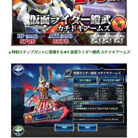
▲特効ステップガシャに登場する★3 仮面ライダー鎧武 カチドキアームズ