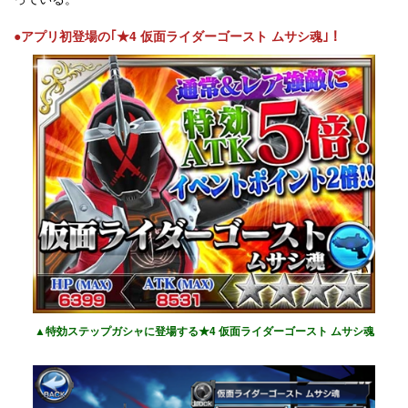
●アプリ初登場の｢★4 仮面ライダーゴースト ムサシ魂｣！
▲特効ステップガシャに登場する★4 仮面ライダーゴースト ムサシ魂