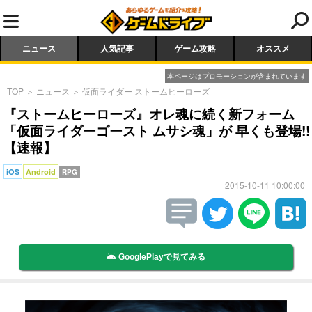
ニュース
人気記事
ゲーム攻略
オススメ
本ページはプロモーションが含まれています
TOP
＞
ニュース
＞
仮面ライダー ストームヒーローズ
『ストームヒーローズ』オレ魂に続く新フォーム
「仮面ライダーゴースト ムサシ魂」が 早くも登場!!
【速報】
iOS
Android
RPG
2015-10-11 10:00:00
GooglePlayで見てみる