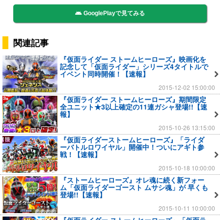
GooglePlayで見てみる
関連記事
『仮面ライダー ストームヒーローズ』映画化を
記念して「仮面ライダー」シリーズ4タイトルで
イベント同時開催！【速報】
2015-12-02 15:00:00
『仮面ライダー ストームヒーローズ』期間限定
全ユニット★3以上確定の11連ガシャ登場!!【速
報】
2015-10-26 13:15:00
『仮面ライダーストームヒーローズ』「ライダ
ーバトルロワイヤル」開催中！ついにアギト参
戦！【速報】
2015-10-18 10:00:00
『ストームヒーローズ』オレ魂に続く新フォー
ム「仮面ライダーゴースト ムサシ魂」が 早くも
登場!!【速報】
2015-10-11 10:00:00
『仮面ライダー ストームヒーローズ』「仮面ラ