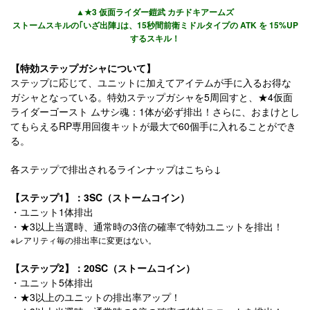
▲★3 仮面ライダー鎧武 カチドキアームズ
ストームスキルの｢いざ出陣｣は、15秒間前衛ミドルタイプの ATK を 15%UP
するスキル！
【特効ステップガシャについて】
ステップに応じて、ユニットに加えてアイテムが手に入るお得な
ガシャとなっている。特効ステップガシャを5周回すと、★4仮面
ライダーゴースト ムサシ魂：1体が必ず排出！さらに、おまけとし
てもらえるRP専用回復キットが最大で60個手に入れることができ
る。
各ステップで排出されるラインナップはこちら↓
【ステップ1】：3SC（ストームコイン）
・ユニット1体排出
・★3以上当選時、通常時の3倍の確率で特効ユニットを排出！
※レアリティ毎の排出率に変更はない。
【ステップ2】：20SC（ストームコイン）
・ユニット5体排出
・★3以上のユニットの排出率アップ！