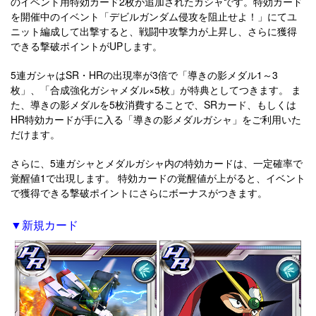
のイベント用特効カード2枚が追加されたガシャです。特効カード
を開催中のイベント「デビルガンダム侵攻を阻止せよ！」にてユ
ニット編成して出撃すると、戦闘中攻撃力が上昇し、さらに獲得
できる撃破ポイントがUPします。
5連ガシャはSR・HRの出現率が3倍で「導きの影メダル1～3
枚」、「合成強化ガシャメダル×5枚」が特典としてつきます。 ま
た、導きの影メダルを5枚消費することで、SRカード、もしくは
HR特効カードが手に入る「導きの影メダルガシャ」をご利用いた
だけます。
さらに、5連ガシャとメダルガシャ内の特効カードは、一定確率で
覚醒値1で出現します。 特効カードの覚醒値が上がると、イベント
で獲得できる撃破ポイントにさらにボーナスがつきます。
▼新規カード