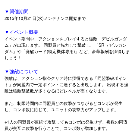
▼開催期間
2015年10月21日(水)メンテナンス開始まで
▼イベント概要
イベント期間中、アクションをプレイすると強敵「デビルガンダ
ム」が出現します。 同盟員と協力して撃破し、「SR デビルガン
ダム」や「覚醒カード(特定機体専用)」など、豪華報酬を獲得しま
しょう！
▼強敵について
強敵は、アクション指令クリア時に獲得できる「同盟撃破ポイン
ト」が同盟内で一定ポイントに達すると出現します。 出現する強
敵は強敵撃破数が多くなるほどレベルが高くなります。
また、制限時間内に同盟員との攻撃がつながるとコンボが発生
し、コンボ数に応じて、ユニットの攻撃力がアップします。
※1人の同盟員が連続で攻撃してもコンボは発生せず、複数の同盟
員が交互に攻撃を行うことで、コンボ数が増加します。