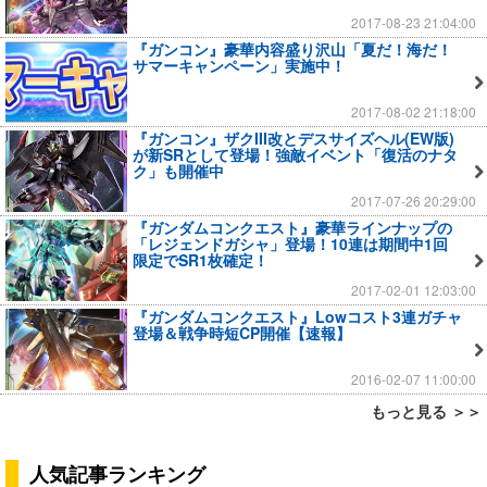
2017-08-23 21:04:00
『ガンコン』豪華内容盛り沢山「夏だ！海だ！
サマーキャンペーン」実施中！
2017-08-02 21:18:00
『ガンコン』ザクIII改とデスサイズヘル(EW版)
が新SRとして登場！強敵イベント「復活のナタ
ク」も開催中
2017-07-26 20:29:00
『ガンダムコンクエスト』豪華ラインナップの
「レジェンドガシャ」登場！10連は期間中1回
限定でSR1枚確定！
2017-02-01 12:03:00
『ガンダムコンクエスト』Lowコスト3連ガチャ
登場＆戦争時短CP開催【速報】
2016-02-07 11:00:00
もっと見る ＞＞
人気記事ランキング