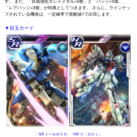
す。 また、「合成強化ガシャメダル×5枚」と「バッジ×5個」、
「レアバッジ×3個」が特典としてつきます。 さらに、ラインナッ
プされている機体は、一定確率で覚醒値1で出現します。
▼目玉カード
「SR トールギス II」「HR リ・ガズィ」