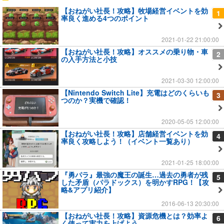
【おねがい社長！攻略】牧場経営イベントを効
1
率良く進める4つのポイント
2021-01-22 21:00:00
【おねがい社長！攻略】オススメの乗り物・車
2
の入手方法と小技
2021-03-30 12:00:00
【Nintendo Switch Lite】充電はどのくらいも
3
つのか？実機で確認！
2020-05-05 12:00:00
【おねがい社長！攻略】店舗経営イベントを効
4
率良く攻略しよう！（イベント一覧あり）
2021-01-25 18:00:00
『勇パラ』最強の魔王の誕生…過去の勇者が残
5
した矛盾（パラドックス）を明かすRPG！【攻
略&アプリ紹介】
2016-06-13 20:30:00
【おねがい社長！攻略】資源危機とは？効率よ
6
く使って実力を上げよう