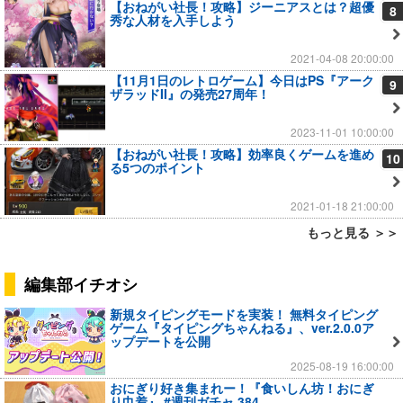
【おねがい社長！攻略】ジーニアスとは？超優
8
秀な人材を入手しよう
2021-04-08 20:00:00
【11月1日のレトロゲーム】今日はPS『アーク
9
ザラッドII』の発売27周年！
2023-11-01 10:00:00
【おねがい社長！攻略】効率良くゲームを進め
10
る5つのポイント
2021-01-18 21:00:00
もっと見る ＞＞
編集部イチオシ
新規タイピングモードを実装！ 無料タイピング
ゲーム『タイピングちゃんねる』、ver.2.0.0ア
ップデートを公開
2025-08-19 16:00:00
おにぎり好き集まれー！『食いしん坊！おにぎ
り巾着』 #週刊ガチャ 384