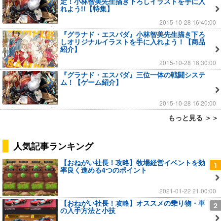
定！小林智美先生描き下ろしイラストを手に入
れよう!!【特集】
2015-10-28 16:40:00
『グラナド・エスパダ』小林智美先生描き下ろ
しオリジナルイラストを手に入れよう！【商品
紹介】
2015-10-28 16:30:00
『グラナド・エスパダ』三位一体の戦闘システ
ム！【ゲーム紹介】
2015-10-28 16:20:00
もっと見る ＞＞
人気記事ランキング
【おねがい社長！攻略】牧場経営イベントを効
1
率良く進める4つのポイント
2021-01-22 21:00:00
【おねがい社長！攻略】オススメの乗り物・車
2
の入手方法と小技