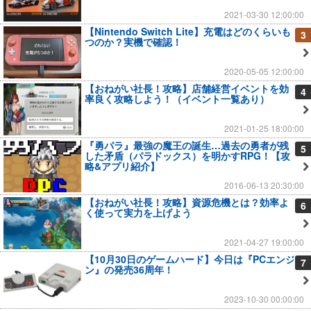
2021-03-30 12:00:00
【Nintendo Switch Lite】充電はどのくらいも
3
つのか？実機で確認！
2020-05-05 12:00:00
【おねがい社長！攻略】店舗経営イベントを効
4
率良く攻略しよう！（イベント一覧あり）
2021-01-25 18:00:00
『勇パラ』最強の魔王の誕生…過去の勇者が残
5
した矛盾（パラドックス）を明かすRPG！【攻
略&アプリ紹介】
2016-06-13 20:30:00
【おねがい社長！攻略】資源危機とは？効率よ
6
く使って実力を上げよう
2021-04-27 19:00:00
【10月30日のゲームハード】今日は『PCエンジ
7
ン』の発売36周年！
2023-10-30 00:00:00