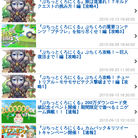
『ぷちっとくろにくる』旅は道連れ！？ギルド
クエストの挑み方！編【攻略4】
2015-10-13 19:45:00
『ぷちっとくろにくる』ぷちくろの重要コンテ
ンツ「プチフレ」を知り尽くせ！編【攻略3】
2015-09-29 18:40:00
『ぷちっとくろにくる』ぷちくろ攻略！～巨人
復活まで！編【攻略2】
2015-09-23 11:30:00
『ぷちっとくろにくる』ぷちくろ攻略！ チュー
トリアル～モサモサピテクス撃破まで！編【攻
略1】
2015-09-15 18:30:00
『ぷちっとくろにくる』200万ダウンロード突
破記念イベント開催！期間限定で遊べるミニゲ
ーム満載！！【速報】
2015-09-12 10:10:00
『ぷちっとくろにくる』カムバック＆リツイー
トキャンペーン開催！【速報】