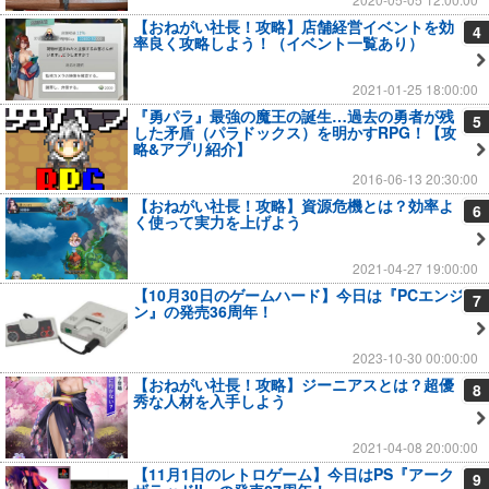
【おねがい社長！攻略】店舗経営イベントを効
4
率良く攻略しよう！（イベント一覧あり）
2021-01-25 18:00:00
『勇パラ』最強の魔王の誕生…過去の勇者が残
5
した矛盾（パラドックス）を明かすRPG！【攻
略&アプリ紹介】
2016-06-13 20:30:00
【おねがい社長！攻略】資源危機とは？効率よ
6
く使って実力を上げよう
2021-04-27 19:00:00
【10月30日のゲームハード】今日は『PCエンジ
7
ン』の発売36周年！
2023-10-30 00:00:00
【おねがい社長！攻略】ジーニアスとは？超優
8
秀な人材を入手しよう
2021-04-08 20:00:00
【11月1日のレトロゲーム】今日はPS『アーク
9