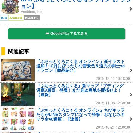
ョン】
Asobimo, Inc.
iOS
Android
MMORPG
GooglePlayで見てみる
関連記事
『ぷちっとくろにくる オンライン』新イラスト
追加！12月にぴったりな雪景色＆迫力の剣士vs
ドラゴン【商品紹介】
2015-12-11 16:18:00
『ぷちっとくろにくる』新マップ「プディング
深森3層目」登場！まだ見ぬ奥地を開拓せよ！
【速報】
2015-11-06 12:30:00
『ぷちっとくろにくる オンライン』ちびキャラ
たちがLINEスタンプになって登場！おなじみキ
ャラ全40種類！【速報】
2015-10-21 12:00:00