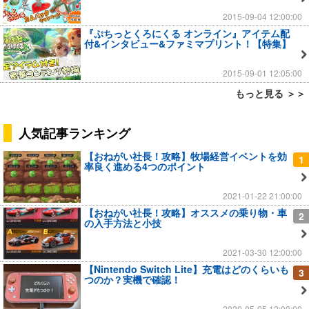
2015-09-04 12:00:00
『ぷちっとくろにくる オンライン』アイテム配
付&インタビュー&ファミマプリント！【特集】
2015-09-01 12:05:00
もっと見る ＞＞
人気記事ランキング
【おねがい社長！攻略】牧場経営イベントを効
1
率良く進める4つのポイント
2021-01-22 21:00:00
【おねがい社長！攻略】オススメの乗り物・車
2
の入手方法と小技
2021-03-30 12:00:00
【Nintendo Switch Lite】充電はどのくらいも
3
つのか？実機で確認！
2020-05-05 12:00:00