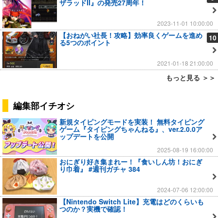
ザラッドII』の発売27周年！
2023-11-01 10:00:00
【おねがい社長！攻略】効率良くゲームを進め
10
る5つのポイント
2021-01-18 21:00:00
もっと見る ＞＞
編集部イチオシ
新規タイピングモードを実装！ 無料タイピング
ゲーム『タイピングちゃんねる』、ver.2.0.0ア
ップデートを公開
2025-08-19 16:00:00
おにぎり好き集まれー！『食いしん坊！おにぎ
り巾着』 #週刊ガチャ 384
2024-07-06 12:00:00
【Nintendo Switch Lite】充電はどのくらいも
つのか？実機で確認！