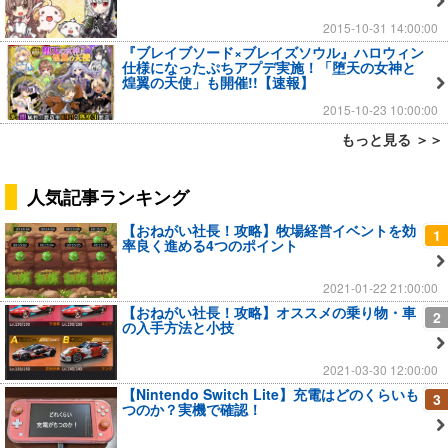
2015-10-31 14:00:00
『ブレイブソード×ブレイズソウル』ハロウィン
仕様になったぷちアプデ実施！「堕天の女神と
煌翼の天使」も開催!!【速報】
2015-10-23 10:00:00
もっと見る ＞＞
人気記事ランキング
【おねがい社長！攻略】牧場経営イベントを効
1
率良く進める4つのポイント
2021-01-22 21:00:00
【おねがい社長！攻略】オススメの乗り物・車
2
の入手方法と小技
2021-03-30 12:00:00
【Nintendo Switch Lite】充電はどのくらいも
3
つのか？実機で確認！