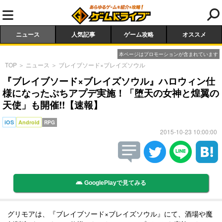
ニュース
人気記事
ゲーム攻略
オススメ
本ページはプロモーションが含まれています
TOP
＞
ニュース
＞
ブレイブソード×ブレイズソウル
『ブレイブソード×ブレイズソウル』ハロウィン仕
様になったぷちアプデ実施！「堕天の女神と煌翼の
天使」も開催!!【速報】
iOS
Android
RPG
2015-10-23 10:00:00
GooglePlayで見てみる
グリモアは、『ブレイブソード×ブレイズソウル』にて、酒場や魔