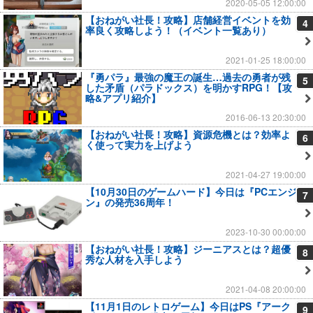
2020-05-05 12:00:00
【おねがい社長！攻略】店舗経営イベントを効
4
率良く攻略しよう！（イベント一覧あり）
2021-01-25 18:00:00
『勇パラ』最強の魔王の誕生…過去の勇者が残
5
した矛盾（パラドックス）を明かすRPG！【攻
略&アプリ紹介】
2016-06-13 20:30:00
【おねがい社長！攻略】資源危機とは？効率よ
6
く使って実力を上げよう
2021-04-27 19:00:00
【10月30日のゲームハード】今日は『PCエンジ
7
ン』の発売36周年！
2023-10-30 00:00:00
【おねがい社長！攻略】ジーニアスとは？超優
8
秀な人材を入手しよう
2021-04-08 20:00:00
【11月1日のレトロゲーム】今日はPS『アーク
9