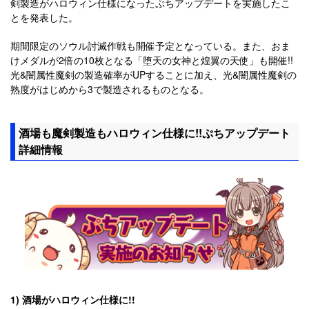
剣製造がハロウィン仕様になったぷちアップデートを実施したこ
とを発表した。
期間限定のソウル討滅作戦も開催予定となっている。また、おま
けメダルが2倍の10枚となる「堕天の女神と煌翼の天使」も開催!!
光&闇属性魔剣の製造確率がUPすることに加え、光&闇属性魔剣の
熟度がはじめから3で製造されるものとなる。
酒場も魔剣製造もハロウィン仕様に!!ぷちアップデート
詳細情報
1) 酒場がハロウィン仕様に!!