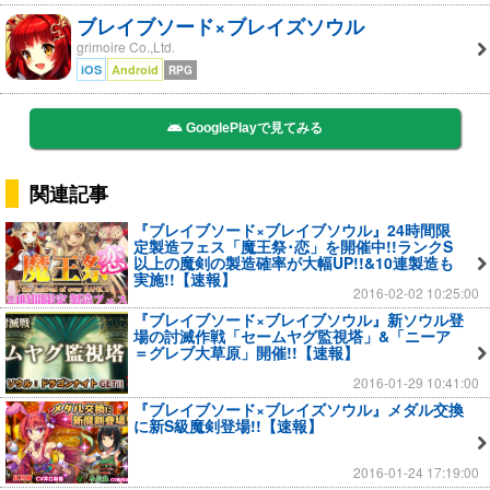
ブレイブソード×ブレイズソウル
grimoire Co.,Ltd.
iOS
Android
RPG
GooglePlayで見てみる
関連記事
『ブレイブソード×ブレイブソウル』24時間限
定製造フェス「魔王祭･恋」を開催中!!ランクS
以上の魔剣の製造確率が大幅UP!!&10連製造も
実施!!【速報】
2016-02-02 10:25:00
『ブレイブソード×ブレイブソウル』新ソウル登
場の討滅作戦「セームヤグ監視塔」&「ニーア
＝グレブ大草原」開催!!【速報】
2016-01-29 10:41:00
『ブレイブソード×ブレイズソウル』メダル交換
に新S級魔剣登場!!【速報】
2016-01-24 17:19:00