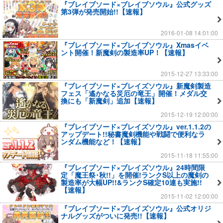
『ブレイブソード×ブレイブソウル』公式グッズ
第3弾が発売開始!!【速報】
2016-01-08 14:01:00
『ブレイブソード×ブレイブソウル』Xmasイベ
ント開催！新魔剣の製造率UP！【速報】
2015-12-27 13:33:00
『ブレイブソード×ブレイズソウル』新魔剣製造
フェス「遙かなる災厄の竜王」開催！メダル交
換にも「新魔剣」追加【速報】
2015-12-19 12:00:00
『ブレイブソード×ブレイズソウル』ver.1.1.2の
アップデート!!秘書魔剣機能や戦闘で便利なラ
ンダム機能など！【速報】
2015-11-18 11:55:00
『ブレイブソード×ブレイズソウル』24時間限
定「魔王祭･秋!!」を開催!ランクS以上の魔剣の
製造率が大幅UP!!&ランクS確定10連も実施!!
【速報】
2015-11-02 12:00:00
『ブレイブソード×ブレイズソウル』公式オリジ
ナルグッズがついに発売!!【速報】