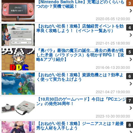
【Nintendo Switch Lite】充電はどのくらいも
3
つのか？実機で確認！
2020-05-05 12:00:00
【おねがい社長！攻略】店舗経営イベントを効
4
率良く攻略しよう！（イベント一覧あり）
2021-01-25 18:00:00
『勇パラ』最強の魔王の誕生…過去の勇者が残
5
した矛盾（パラドックス）を明かすRPG！【攻
略&アプリ紹介】
2016-06-13 20:30:00
【おねがい社長！攻略】資源危機とは？効率よ
6
く使って実力を上げよう
2021-04-27 19:00:00
【10月30日のゲームハード】今日は『PCエンジ
7
ン』の発売36周年！
2023-10-30 00:00:00
【おねがい社長！攻略】ジーニアスとは？超優
8
秀な人材を入手しよう