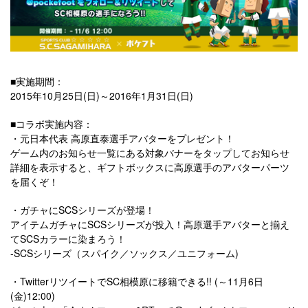
■実施期間：
2015年10月25日(日)～2016年1月31日(日)
■コラボ実施内容：
・元日本代表 高原直泰選手アバターをプレゼント！
ゲーム内のお知らせ一覧にある対象バナーをタップしてお知らせ
詳細を表示すると、ギフトボックスに高原選手のアバターパーツ
を届くぞ！
・ガチャにSCSシリーズが登場！
アイテムガチャにSCSシリーズが投入！高原選手アバターと揃え
てSCSカラーに染まろう！
-SCSシリーズ（スパイク／ソックス／ユニフォーム)
・TwitterリツイートでSC相模原に移籍できる!! (～11月6日
(金)12:00)