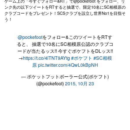
ゲーム上の「今すぐフォロー&RT」で@pockefoot をフォロー、リ
ンク先の以下ツイートをRTすると抽選で、限定10名にSC相模原の
クラブコードをプレゼント！SCSクラブを設立し世界No1を目指そ
う！
@pockefoot
をフォロー&このツイートをRTす
ると、 抽選で10名にSC相模原公認のクラブコ
ードが当たるッス!! 今すぐポケフトをDLッス!!
→
https://t.co/4lTNT9AYtg
#ポケフト
#SC相模
原
pic.twitter.com/4QwL0kBpNH
— ポケットフットボーラー公式(ポケフト)
(@pockefoot)
2015, 10月 23