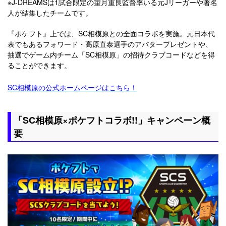
※J-DREAMSは1試合限定の望月重良監督率いる元Jリーガーや著名
人が結集したチームです。
『ポケフト』上では、SC相模原との全面コラボを実施。元日本代
表でもあるフォワード・高原直泰選手のアバタープレゼントや、
抽選でゲーム内チーム「SC相模原」の招待クラブコードなどを得
ることができます。
SC相模原の公式ホームページはこちら！
「SC相模原×ポケフトコラボ!!」キャンペーン概
要