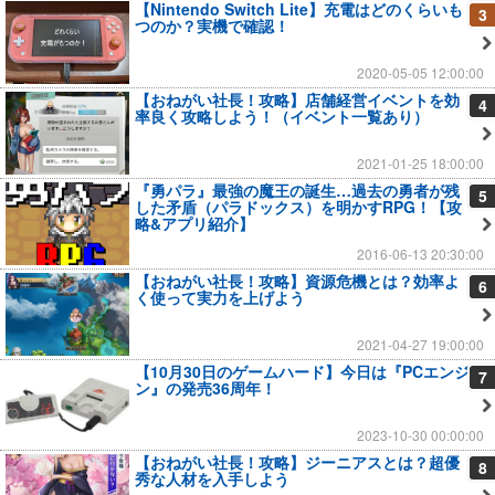
【Nintendo Switch Lite】充電はどのくらいも
3
つのか？実機で確認！
2020-05-05 12:00:00
【おねがい社長！攻略】店舗経営イベントを効
4
率良く攻略しよう！（イベント一覧あり）
2021-01-25 18:00:00
『勇パラ』最強の魔王の誕生…過去の勇者が残
5
した矛盾（パラドックス）を明かすRPG！【攻
略&アプリ紹介】
2016-06-13 20:30:00
【おねがい社長！攻略】資源危機とは？効率よ
6
く使って実力を上げよう
2021-04-27 19:00:00
【10月30日のゲームハード】今日は『PCエンジ
7
ン』の発売36周年！
2023-10-30 00:00:00
【おねがい社長！攻略】ジーニアスとは？超優
8
秀な人材を入手しよう