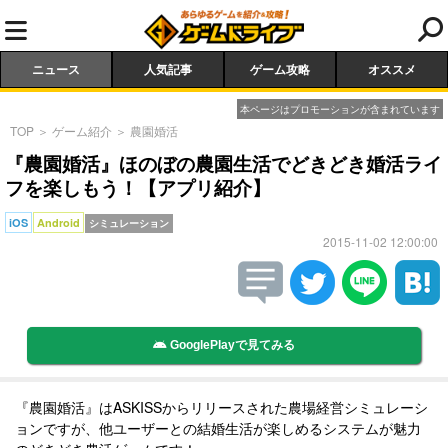
ニュース
人気記事
ゲーム攻略
オススメ
本ページはプロモーションが含まれています
TOP
＞
ゲーム紹介
＞
農園婚活
『農園婚活』ほのぼの農園生活でどきどき婚活ライ
フを楽しもう！【アプリ紹介】
iOS
Android
シミュレーション
2015-11-02 12:00:00
GooglePlayで見てみる
『農園婚活』はASKISSからリリースされた農場経営シミュレーシ
ョンですが、他ユーザーとの結婚生活が楽しめるシステムが魅力