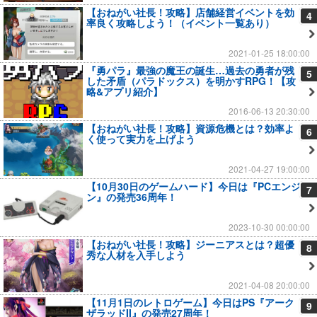
【おねがい社長！攻略】店舗経営イベントを効
4
率良く攻略しよう！（イベント一覧あり）
2021-01-25 18:00:00
『勇パラ』最強の魔王の誕生…過去の勇者が残
5
した矛盾（パラドックス）を明かすRPG！【攻
略&アプリ紹介】
2016-06-13 20:30:00
【おねがい社長！攻略】資源危機とは？効率よ
6
く使って実力を上げよう
2021-04-27 19:00:00
【10月30日のゲームハード】今日は『PCエンジ
7
ン』の発売36周年！
2023-10-30 00:00:00
【おねがい社長！攻略】ジーニアスとは？超優
8
秀な人材を入手しよう
2021-04-08 20:00:00
【11月1日のレトロゲーム】今日はPS『アーク
9
ザラッドII』の発売27周年！