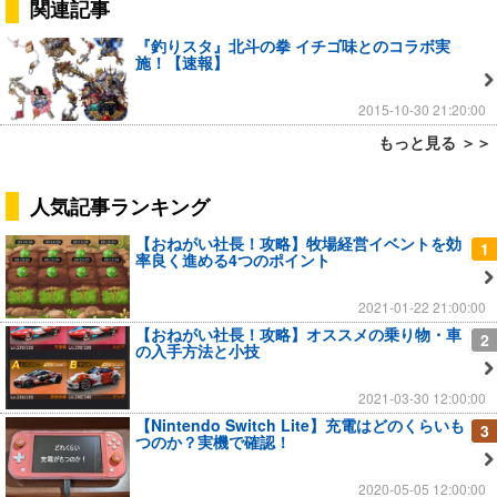
関連記事
『釣りスタ』北斗の拳 イチゴ味とのコラボ実
施！【速報】
2015-10-30 21:20:00
もっと見る ＞＞
人気記事ランキング
【おねがい社長！攻略】牧場経営イベントを効
1
率良く進める4つのポイント
2021-01-22 21:00:00
【おねがい社長！攻略】オススメの乗り物・車
2
の入手方法と小技
2021-03-30 12:00:00
【Nintendo Switch Lite】充電はどのくらいも
3
つのか？実機で確認！
2020-05-05 12:00:00