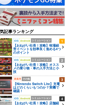
気記事ランキング
シミュレーション
1
iOS
Android
【おねがい社長！攻略】牧場経
営イベントを効率良く進める4つ
のポイント
シミュレーション
2
iOS
Android
【おねがい社長！攻略】オスス
メの乗り物・車の入手方法と小
技
家庭用
その他
3
【Nintendo Switch Lite】充電
はどのくらいもつのか？実機で
確認！
シミュレーション
4
iOS
Android
【おねがい社長！攻略】店舗経