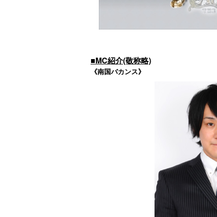
■MC紹介(敬称略)
《南国バカンス》