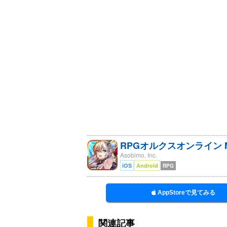
RPGオルクスオンライン
Asobimo, Inc.
iOS
Android
RPG
AppStoreで見てみる
関連記事