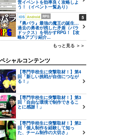
営イベントを効率良く攻略しよ
う！（イベント一覧あり）
RPG
5
iOS
Android
『勇パラ』最強の魔王の誕生…
過去の勇者が残した矛盾（パラ
ドックス）を明かすRPG！【攻
略&アプリ紹介...
もっと見る ＞＞
ペシャルコンテンツ
【専門学校生に突撃取材！】第4
回「新しい挑戦が自信につなが
る！」
【専門学校生に突撃取材！】第3
回「自由な環境で制作できるこ
とに感謝！」
【専門学校生に突撃取材！】第2
回「個人制作を経験して知っ
た、チーム制作の大切さ」