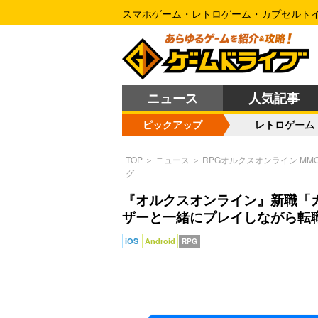
スマホゲーム・レトロゲーム・カプセルト
ニュース
人気記事
ピックアップ
レトロゲーム
TOP
＞
ニュース
＞
RPGオルクスオンライン M
グ
『オルクスオンライン』新職「
ザーと一緒にプレイしながら転
iOS
Android
RPG