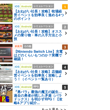
シミュレーション
1
iOS
Android
【おねがい社長！攻略】牧場経
営イベントを効率良く進める4つ
のポイント
シミュレーション
2
iOS
Android
【おねがい社長！攻略】オスス
メの乗り物・車の入手方法と小
技
家庭用
その他
3
【Nintendo Switch Lite】充電
はどのくらいもつのか？実機で
確認！
シミュレーション
4
iOS
Android
【おねがい社長！攻略】店舗経
営イベントを効率良く攻略しよ
う！（イベント一覧あり）
RPG
5
iOS
Android
『勇パラ』最強の魔王の誕生…
過去の勇者が残した矛盾（パラ
ドックス）を明かすRPG！【攻
略&アプリ紹介...
もっと見る ＞＞