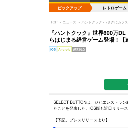
ピックアップ
レトロゲーム
TOP
＞
ニュース
＞
ハントクック -うさぎにカラス
『ハントクック』世界600万D
らはじまる経営ゲーム登場！【
iOS
Android
経営SLG
SELECT BUTTONは、ジビエレスト
たことを発表した。iOS版も近日リリー
【下記、プレスリリースより】