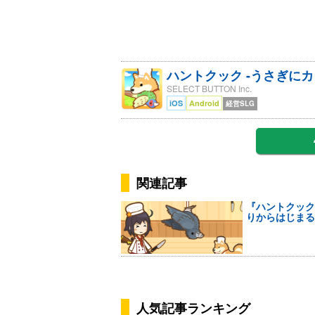
ハントクック -うさぎにカ
SELECT BUTTON Inc.
iOS
Android
経営SLG
関連記事
『ハントクック
りからはじまる
人気記事ランキング