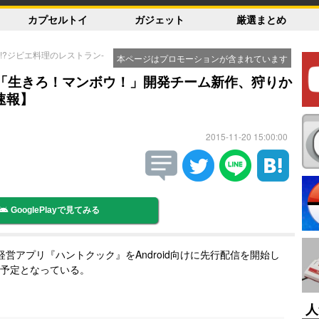
カプセルトイ
ガジェット
厳選まとめ
!?ジビエ料理のレストラン-
本ページはプロモーションが含まれています
L「生きろ！マンボウ！」開発チーム新作、狩りか
速報】
2015-11-20 15:00:00
GooglePlayで見てみる
ラン経営アプリ『ハントクック』をAndroid向けに先行配信を開始し
ス予定となっている。
人