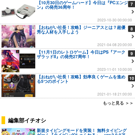
【10月30日のゲームハード】今日は『PCエンジ
7
ン』の発売36周年！
2023-10-30 00:00:00
【おねがい社長！攻略】ジーニアスとは？超優
8
秀な人材を入手しよう
2021-04-08 20:00:00
【11月1日のレトロゲーム】今日はPS『アーク
9
ザラッドII』の発売27周年！
2023-11-01 10:00:00
【おねがい社長！攻略】効率良くゲームを進め
10
る5つのポイント
2021-01-18 21:00:00
もっと見る ＞＞
編集部イチオシ
新規タイピングモードを実装！ 無料タイピング
ゲーム『タイピングちゃんねる』、ver.2.0.0ア