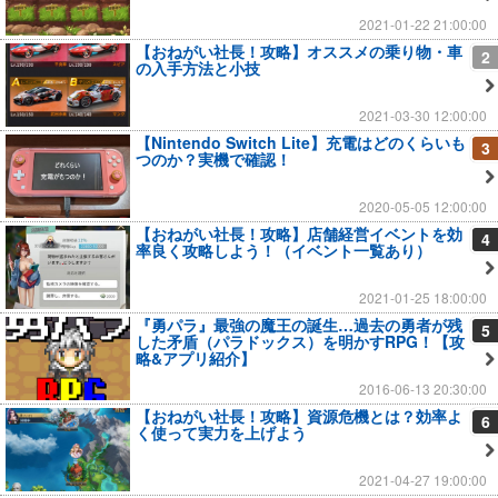
2021-01-22 21:00:00
【おねがい社長！攻略】オススメの乗り物・車
2
の入手方法と小技
2021-03-30 12:00:00
【Nintendo Switch Lite】充電はどのくらいも
3
つのか？実機で確認！
2020-05-05 12:00:00
【おねがい社長！攻略】店舗経営イベントを効
4
率良く攻略しよう！（イベント一覧あり）
2021-01-25 18:00:00
『勇パラ』最強の魔王の誕生…過去の勇者が残
5
した矛盾（パラドックス）を明かすRPG！【攻
略&アプリ紹介】
2016-06-13 20:30:00
【おねがい社長！攻略】資源危機とは？効率よ
6
く使って実力を上げよう
2021-04-27 19:00:00