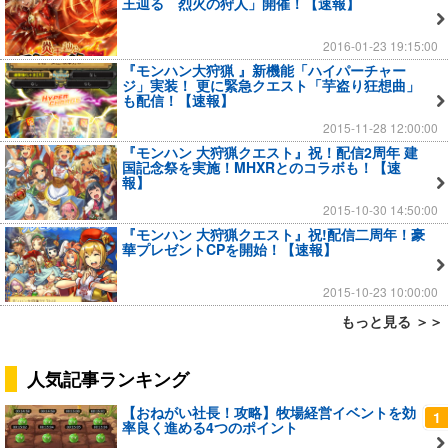
王辿る 烈火の狩人」開催！【速報】
2016-01-23 19:15:00
『モンハン大狩猟 』新機能「ハイパーチャー
ジ」実装！ 更に緊急クエスト「芋盗り狂想曲」
も配信！【速報】
2015-11-28 12:00:00
『モンハン 大狩猟クエスト』祝！配信2周年 建
国記念祭を実施！MHXRとのコラボも！【速
報】
2015-10-30 14:50:00
『モンハン 大狩猟クエスト』祝!配信二周年！豪
華プレゼントCPを開始！【速報】
2015-10-23 10:00:00
もっと見る ＞＞
人気記事ランキング
【おねがい社長！攻略】牧場経営イベントを効
1
率良く進める4つのポイント