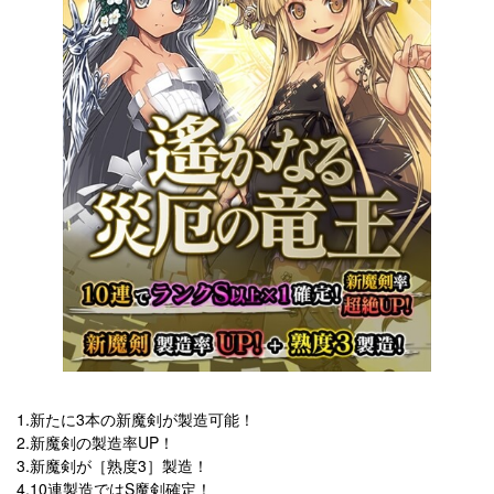
1.新たに3本の新魔剣が製造可能！
2.新魔剣の製造率UP！
3.新魔剣が［熟度3］製造！
4.10連製造ではS魔剣確定！