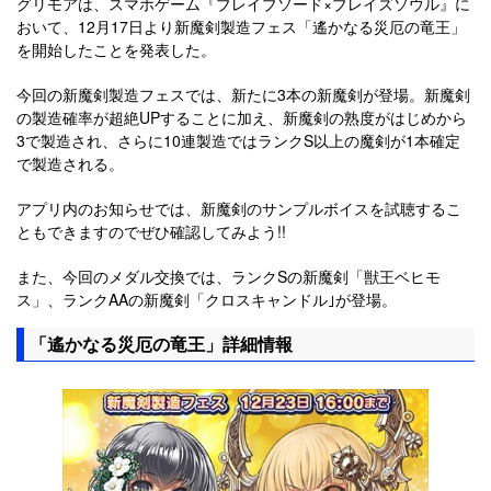
グリモアは、スマホゲーム『ブレイブソード×ブレイズソウル』に
おいて、12月17日より新魔剣製造フェス「遙かなる災厄の竜王」
を開始したことを発表した。
今回の新魔剣製造フェスでは、新たに3本の新魔剣が登場。新魔剣
の製造確率が超絶UPすることに加え、新魔剣の熟度がはじめから
3で製造され、さらに10連製造ではランクS以上の魔剣が1本確定
で製造される。
アプリ内のお知らせでは、新魔剣のサンプルボイスを試聴するこ
ともできますのでぜひ確認してみよう!!
また、今回のメダル交換では、ランクSの新魔剣「獣王ベヒモ
ス」、ランクAAの新魔剣「クロスキャンドル｣が登場。
「遙かなる災厄の竜王」詳細情報