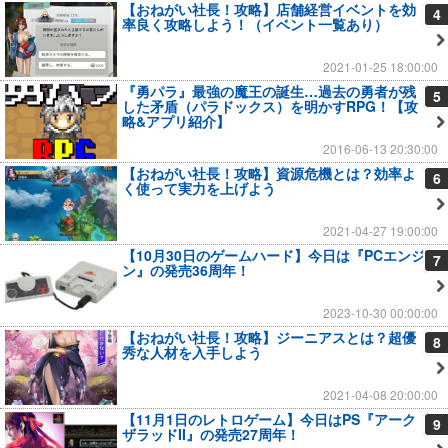
【おねがい社長！攻略】店舗経営イベントを効
4
率良く攻略しよう！（イベント一覧あり）
2021-01-25 18:00:00
『勇パラ』最強の魔王の誕生…過去の勇者が残
5
した矛盾（パラドックス）を明かすRPG！【攻
略&アプリ紹介】
2016-06-13 20:30:00
【おねがい社長！攻略】資源危機とは？効率よ
6
く使って実力を上げよう
2021-04-27 19:00:00
【10月30日のゲームハード】今日は『PCエンジ
7
ン』の発売36周年！
2023-10-30 00:00:00
【おねがい社長！攻略】ジーニアスとは？超優
8
秀な人材を入手しよう
2021-04-08 20:00:00
【11月1日のレトロゲーム】今日はPS『アーク
9
ザラッドII』の発売27周年！