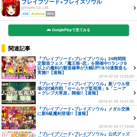
ブレイブソード×ブレイズソウル
grimoire Co.,Ltd.
iOS
Android
RPG
GooglePlayで見てみる
関連記事
『ブレイブソード×ブレイブソウル』24時間限
定製造フェス「魔王祭･恋」を開催中!!ランクS
以上の魔剣の製造確率が大幅UP!!&10連製造も
実施!!【速報】
2016-02-02 10:25:00
『ブレイブソード×ブレイブソウル』新ソウル登
場の討滅作戦「セームヤグ監視塔」&「ニーア
＝グレブ大草原」開催!!【速報】
2016-01-29 10:41:00
『ブレイブソード×ブレイズソウル』メダル交換
に新S級魔剣登場!!【速報】
2016-01-24 17:19:00
『ブレイブソード×ブレイブソウル』公式グッズ