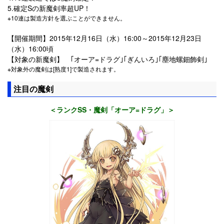
5.確定Sの新魔剣率超UP！
※10連は製造方針を選ぶことができません。
【開催期間】2015年12月16日（水）16:00～2015年12月23日
（水）16:00頃
【対象の新魔剣】 ｢オーア=ドラグ｣｢ぎんいろ｣｢塵地螺鈿飾剣｣
※対象外の魔剣は[熟度1]で製造されます。
注目の魔剣
＜ランクSS・魔剣「オーア=ドラグ」＞