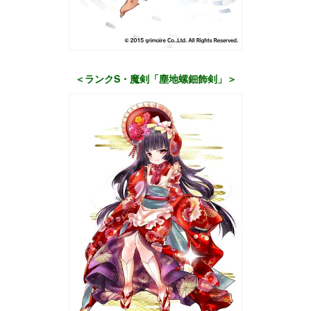
＜ランクS・魔剣「塵地螺鈿飾剣」＞