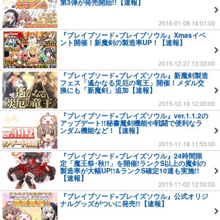
第3弾が発売開始!!【速報】
2016-01-08 14:01:00
『ブレイブソード×ブレイブソウル』Xmasイベ
ント開催！新魔剣の製造率UP！【速報】
2015-12-27 13:33:00
『ブレイブソード×ブレイズソウル』新魔剣製造
フェス「遙かなる災厄の竜王」開催！メダル交
換にも「新魔剣」追加【速報】
2015-12-19 12:00:00
『ブレイブソード×ブレイズソウル』ver.1.1.2の
アップデート!!秘書魔剣機能や戦闘で便利なラ
ンダム機能など！【速報】
2015-11-18 11:55:00
『ブレイブソード×ブレイズソウル』24時間限
定「魔王祭･秋!!」を開催!ランクS以上の魔剣の
製造率が大幅UP!!&ランクS確定10連も実施!!
【速報】
2015-11-02 12:00:00
『ブレイブソード×ブレイズソウル』公式オリジ
ナルグッズがついに発売!!【速報】