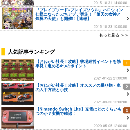
2015-10-31 14:00:00
『ブレイブソード×ブレイズソウル』ハロウィン
仕様になったぷちアプデ実施！「堕天の女神と
煌翼の天使」も開催!!【速報】
2015-10-23 10:00:00
もっと見る ＞＞
人気記事ランキング
【おねがい社長！攻略】牧場経営イベントを効
1
率良く進める4つのポイント
2021-01-22 21:00:00
【おねがい社長！攻略】オススメの乗り物・車
2
の入手方法と小技
2021-03-30 12:00:00
【Nintendo Switch Lite】充電はどのくらいも
3
つのか？実機で確認！
2020-05-05 12:00:00