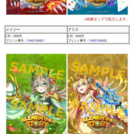
※画像タップで拡大します。
メイジー
アリス
L判：300円
L判：300円
プリント番号：
1040100601
プリント番号：
1040100602