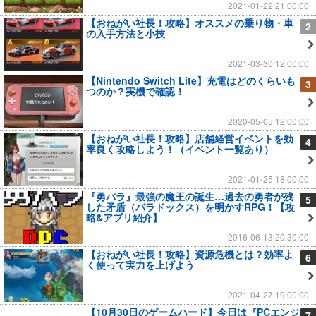
2021-01-22 21:00:00
【おねがい社長！攻略】オススメの乗り物・車
2
の入手方法と小技
2021-03-30 12:00:00
【Nintendo Switch Lite】充電はどのくらいも
3
つのか？実機で確認！
2020-05-05 12:00:00
【おねがい社長！攻略】店舗経営イベントを効
4
率良く攻略しよう！（イベント一覧あり）
2021-01-25 18:00:00
『勇パラ』最強の魔王の誕生…過去の勇者が残
5
した矛盾（パラドックス）を明かすRPG！【攻
略&アプリ紹介】
2016-06-13 20:30:00
【おねがい社長！攻略】資源危機とは？効率よ
6
く使って実力を上げよう
2021-04-27 19:00:00
【10月30日のゲームハード】今日は『PCエンジ
7